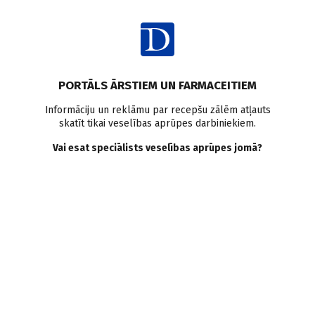
Ienākt
Pasaulē
Ātriju fibrilācija
Sirds mazspēja
Insults
PORTĀLS ĀRSTIEM UN FARMACEITIEM
Pētījumi pasaulē
Informāciju un reklāmu par recepšu zālēm atļauts
skatīt tikai veselības aprūpes darbiniekiem.
Sirds mazspēja ir biežāk
Vai esat speciālists veselības aprūpes jomā?
sastopamā priekškambaru
mirdzēšanas komplikācija
Doctus
23.04.2024.