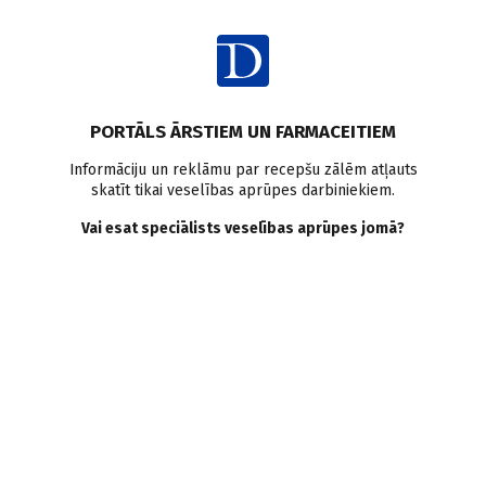
Ienākt
PORTĀLS ĀRSTIEM UN FARMACEITIEM
Informāciju un reklāmu par recepšu zālēm atļauts
skatīt tikai veselības aprūpes darbiniekiem.
Terapijas rekomendācijas
Vai esat speciālists veselības aprūpes jomā?