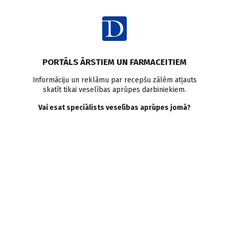
Ienākt
PORTĀLS ĀRSTIEM UN FARMACEITIEM
Informāciju un reklāmu par recepšu zālēm atļauts
skatīt tikai veselības aprūpes darbiniekiem.
personības traucējumi
Vai esat speciālists veselības aprūpes jomā?