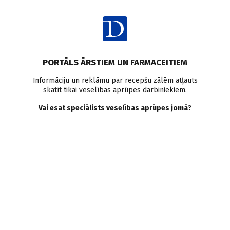
Ienākt
PORTĀLS ĀRSTIEM UN FARMACEITIEM
Informāciju un reklāmu par recepšu zālēm atļauts
skatīt tikai veselības aprūpes darbiniekiem.
Ehokardiogramma
Vai esat speciālists veselības aprūpes jomā?