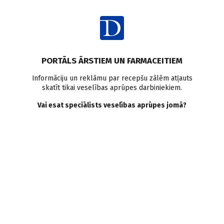
Ienākt
PORTĀLS ĀRSTIEM UN FARMACEITIEM
Informāciju un reklāmu par recepšu zālēm atļauts
skatīt tikai veselības aprūpes darbiniekiem.
ŽURNĀLS
Skatīt visus
Vai esat speciālists veselības aprūpes jomā?