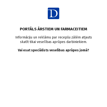
Ienākt
Raksta satura rādītājs
PORTĀLS ĀRSTIEM UN FARMACEITIEM
Medikamenti
Antiagreganti
Statīni
SGLT2 inhibitori
Informāciju un reklāmu par recepšu zālēm atļauts
skatīt tikai veselības aprūpes darbiniekiem.
Kardioprotektori
Bēta blokatori
Ivabradīns
Vai esat speciālists veselības aprūpes jomā?
Kardioprotektori. Kas tie ir
un kam tie nepieciešami?
E. Tērauda
,
D. Sondore
22.03.2022.