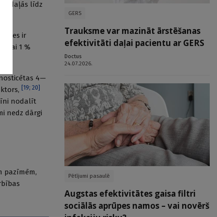
nodaļās līdz
GERS
Trauksme var mazināt ārstēšanas
oties ir
efektivitāti daļai pacientu ar GERS
 tikai 1 %
Doctus
24.07.2026.
gnosticētas 4—
[
19
;
20
]
aktors,
rīni nodalīt
mi nedz dārgi
ām pazīmēm,
Pētījumi pasaulē
rbības
Augstas efektivitātes gaisa filtri
sociālās aprūpes namos – vai novērš