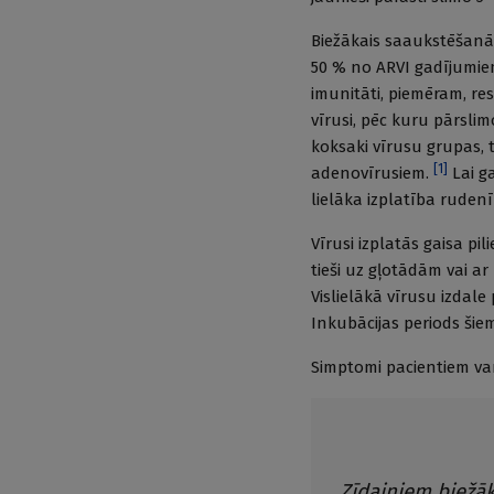
Biežākais saaukstēšanās i
50 % no ARVI gadījumi
imunitāti, piemēram, resp
vīrusi, pēc kuru pārslim
koksaki vīrusu grupas, t
[
1
]
adenovīrusiem.
Lai ga
lielāka izplatība ruden
Vīrusi izplatās gaisa pi
tieši uz gļotādām vai ar
Vislielākā vīrusu izdale
Inkubācijas periods šie
Simptomi pacientiem va
Zīdaiņiem biežāk