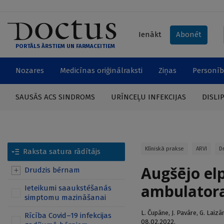
Ienākt
Abonēt
PORTĀLS ĀRSTIEM UN FARMACEITIEM
Nozares
Medicīnas oriģinālraksti
Ziņas
Personīb
SAUSĀS ACS SINDROMS
URĪNCEĻU INFEKCIJAS
DISLI
Klīniskā prakse
ARVI
D
Raksta satura rādītājs
Augšējo el
Drudzis bērnam
ambulatora
Ieteikumi saaukstēšanās
simptomu mazināšanai
L. Čupāne
,
J. Pavāre
,
G. Laizā
Rīcība Covid–19 infekcijas
08.02.2022.