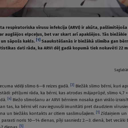
 respiratoriska vīrusu infekcija (ARVI) ir akūta, pašlimitējoša 
kar augšējos elpceļus, bet var skart arī apakšējos. Tās biežākie
[
1
]
s un sāpošs kakls.
Saaukstēšanās ir biežākā slimība gan bēr
tistikas dati rāda, ka ARVI dēļ gadā kopumā tiek nokavēti 22 m
Saglabā
[
3
]
ecuma vidēji slimo 6—8 reizes gadā.
Biežāk slimo bērni, kuri a
estādi: pētījumi rāda, ka bērni, kas atrodas mājaprūpē, slimo 4,7 
[
4
]
adā.
Biežo slimošanu ar ARVI bērniem nosaka gan virālo izraisī
an tas, ka bērni vēl nav ieguvuši imunitāti pret daudziem vīrusiem
[
1
]
ēna un biežāks kontakts ar citiem saslimušajiem.
Zīdaiņiem un
arasti noris 10—14 dienas, pīķi sasniedz 2.—3. dienā, bet vecāki 
[
5
]
—7 dienas.