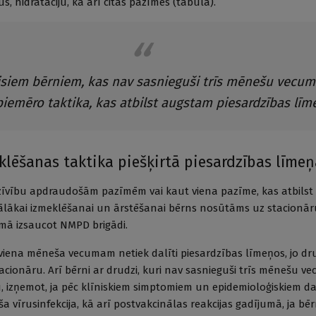
, hidratāciju, kā arī citas pazīmes (tabula).
isiem bērniem, kas nav sasnieguši trīs mēnešu vecum
iemēro taktika, kas atbilst augstam piesardzības līm
lēšanas taktika piešķirtā piesardzības līmeņ
zīvību apdraudošām pazīmēm vai kaut viena pazīme, kas atbils
tālākai izmeklēšanai un ārstēšanai bērns nosūtāms uz stacionār
mā izsaucot NMPD brigādi.
z viena mēneša vecumam netiek dalīti piesardzības līmeņos, jo d
cionāru. Arī bērni ar drudzi, kuri nav sasnieguši trīs mēnešu v
 izņemot, ja pēc klīniskiem simptomiem un epidemioloģiskiem da
ša vīrusinfekcija, kā arī postvakcinālas reakcijas gadījumā, ja bē