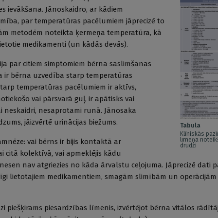
es ievākšana. Jānoskaidro, ar kādiem
imība, par temperatūras pacēlumiem jāprecizē to
dām metodēm noteikta ķermeņa temperatūra, kā
ietotie medikamenti (un kādās devās).
cija par citiem simptomiem bērna saslimšanas
āda ir bērna uzvedība starp temperatūras
tarp temperatūras pacēlumiem ir aktīvs,
otiekošo vai pārsvarā guļ, ir apātisks vai
i neskaidri, nesaprotami runā. Jānosaka
ums, jāizvērtē urinācijas biežums.
Tabula
Klīniskās paz
līmeņa noteik
nēze: vai bērns ir bijis kontaktā ar
drudzi
 citā kolektīvā, vai apmeklējis kādu
ai nesen nav atgriezies no kāda ārvalstu ceļojuma. Jāprecizē dati
īgi lietotajiem medikamentiem, smagām slimībām un operācijām d
 piešķirams piesardzības līmenis, izvērtējot bērna vitālos rādītā