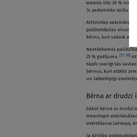
iemesls līdz 30 % no b
[
12
]
¼ pediatrisko vizīšu.
Attīstoties vakcinācijas
pašlimitējošas vīrusu sl
bērnu, kuri sakarā ar f
Neatliekamās palīdzības
[
17
;
18
]
25 % gadījumu.
Att
tāpēc svarīgi tās savlaic
bērnus, kuri atbilst z
un laikietilpīgi izmeklē
Bērna ar drudzi 
Sākot bērna ar drudzi 
izmantojot atdzīvināša
izvērtēšanai (
airways, br
Ja dzīvību apdraudošas