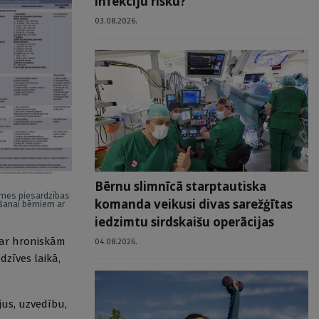
infekciju risku?
03.08.2026.
Bērnu slimnīcā starptautiska
īmes piesardzības
komanda veikusi divas sarežģītas
šanai bērniem ar
iedzimtu sirdskaišu operācijas
 par hroniskām
04.08.2026.
zīves laikā,
jus, uzvedību,