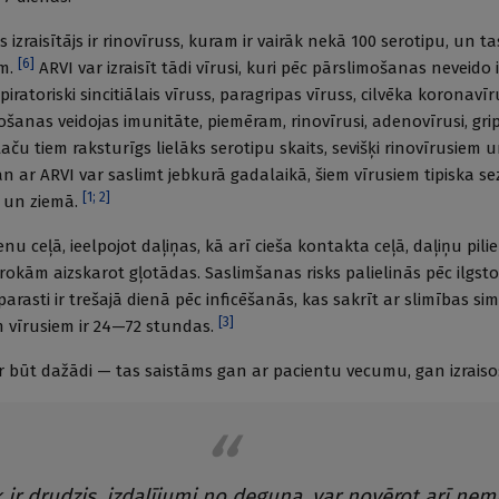
zraisītājs ir rinovīruss, kuram ir vairāk nekā 100 serotipu, un tas
[
6
]
em.
ARVI var izraisīt tādi vīrusi, kuri pēc pārslimošanas neveido 
iratoriski sincitiālais vīruss, paragripas vīruss, cilvēka koronavīr
ošanas veidojas imunitāte, piemēram, rinovīrusi, adenovīrusi, grip
aču tiem raksturīgs lielāks serotipu skaits, sevišķi rinovīrusiem 
n ar ARVI var saslimt jebkurā gadalaikā, šiem vīrusiem tipiska s
[
1
;
2
]
ī un ziemā.
lienu ceļā, ieelpojot daļiņas, kā arī cieša kontakta ceļā, daļiņu pi
 rokām aizskarot gļotādas. Saslimšanas risks palielinās pēc ilgst
 parasti ir trešajā dienā pēc inficēšanās, kas sakrīt ar slimības si
[
3
]
m vīrusiem ir 24—72 stundas.
r būt dažādi — tas saistāms gan ar pacientu vecumu, gan izrais
 ir drudzis, izdalījumi no deguna, var novērot arī nem