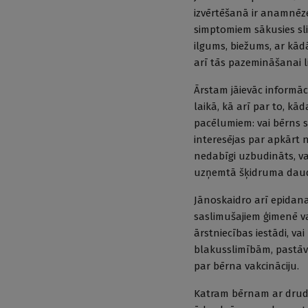
izvērtēšanā ir anamnēz
simptomiem sākusies sl
ilgums, biežums, ar kā
arī tās pazemināšanai l
Ārstam jāievāc informā
laikā, kā arī par to, k
pacēlumiem: vai bērns s
interesējas par apkārt n
nedabīgi uzbudināts, va
uzņemtā šķidruma daudz
Jānoskaidro arī epidanam
saslimušajiem ģimenē vai
ārstniecības iestādi, v
blakusslimībām, pastāv
par bērna vakcināciju.
Katram bērnam ar drudzi