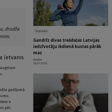
u, drudža
Statistika
enim.
Gandrīz divas trešdaļas Latvijas
iedzīvotāju ikdienā kustas pārāk
maz
a ietvaros
Doctus
28.07.2026.
t augstam
u,
rudža gadījumā
ecumu,
tiem ir
rns pēc