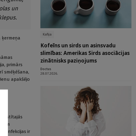
olas un
klepus.
Kafija
ta ķermeņa
Kofeīns un sirds un asinsvadu
slimības: Amerikas Sirds asociācijas
ināmas
zinātnisks paziņojums
ija, primārs
Doctus
arī smēķēšana,
28.07.2026.
vienu apakšējo
ttīstītajās
ešiem
s infekcijas ir