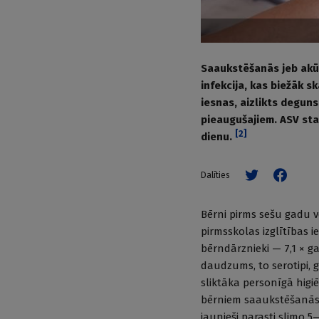
Saaukstēšanās jeb akūta
infekcija, kas biežāk s
iesnas, aizlikts degun
pieaugušajiem. ASV sta
[
2
]
dienu.
Dalīties
Bērni pirms sešu gadu v
pirmsskolas izglītības i
bērndārznieki — 7,1 × g
daudzums, to serotipi, g
sliktāka personīgā higi
bērniem saaukstēšanās p
jaunieši parasti slimo 5