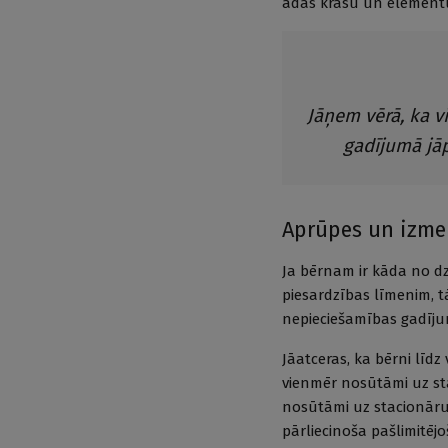
ādas krāsu un elementus
Jāņem vērā, ka v
gadījumā jāp
Aprūpes un izmek
Ja bērnam ir kāda no d
piesardzības līmenim, 
nepieciešamības gadīju
Jāatceras, ka bērni līd
vienmēr nosūtāmi uz sta
nosūtāmi uz stacionāru,
pārliecinoša pašlimitējo