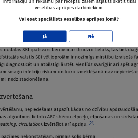
Informāciju un reklāmu par recepšu zālēm atļauts skatīt tikai
[
10
;
11
]
ērnu vecuma pacientu vizītēm,
bet neatliekamās palīdzības 
veselības aprūpes darbiniekiem.
Vai esat speciālists veselības aprūpes jomā?
 programmām, mūsdienās drudža iemesls attīstītajās valstīs lielāk
imības, bet smagas bakteriālas infekcijas (SBI) tiek diagnosticētas
Jā
Nē
[
15
;
16
]
ebrilu slimības gaitu nokļūst primārās aprūpes iestādēs.
 nodaļās SBI īpatsvars bērniem ar drudzi ir lielāks, tās tiek dia
īstītajās valstīs SBI vēl joprojām ir nozīmīgs mirstību izraisošs f
īgi diagnosticēt un atbilstīgi ārstēt. Vienlīdz svarīgi ir arī spēt ag
emam smagu infekciju riskam un kuru izmeklēšanā nav nepiecieša
jumi, nedz stacionēšana.
izvērtēšana
izvērtēšanu, nepieciešams atpazīt kādas no dzīvību apdraudoš
nas algoritmos lietoto ABC shēmu elpceļu, elpošanas un sirdsda
[
21
]
eathing, circulation
), izvērtējot arī apziņu.
 pazīmes nekonstatējam, pirmais solis bērna