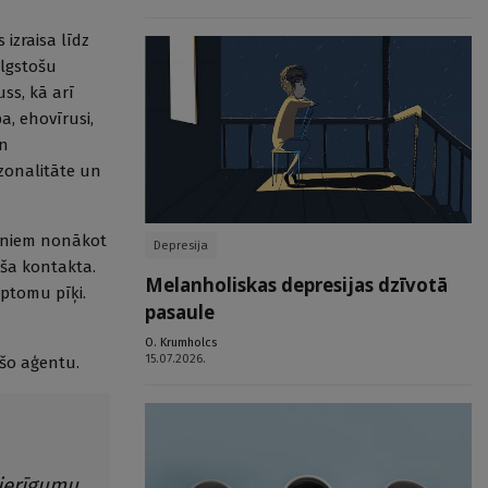
 izraisa līdz
ilgstošu
uss, kā arī
a, ehovīrusi,
un
ezonalitāte un
lieniem nonākot
Depresija
oša kontakta.
Melanholiskas depresijas dzīvotā
mptomu pīķi.
pasaule
O. Krumholcs
15.07.2026.
ošo aģentu.
ierīgumu,