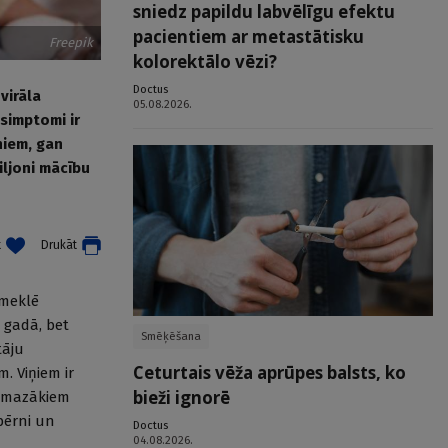
sniedz papildu labvēlīgu efektu
pacientiem ar metastātisku
Freepik
kolorektālo vēzi?
Doctus
virāla
05.08.2026.
 simptomi ir
niem, gan
iljoni mācību
t
Drukāt
pmeklē
× gadā, bet
Smēķēšana
tāju
Ceturtais vēža aprūpes balsts, ko
. Viņiem ir
bieži ignorē
 mazākiem
bērni un
Doctus
04.08.2026.