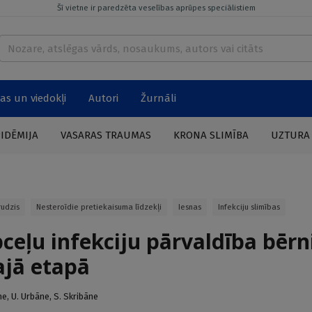
Šī vietne ir paredzēta veselības aprūpes speciālistiem
as un viedokļi
Autori
Žurnāli
PIDĒMIJA
VASARAS TRAUMAS
KRONA SLIMĪBA
UZTURA
rudzis
Nesteroīdie pretiekaisuma līdzekļi
Iesnas
Infekciju slimības
pceļu infekciju pārvaldība bēr
jā etapā
ne
,
U. Urbāne
,
S. Skribāne