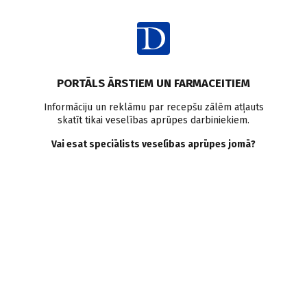
Ienākt
Raksta satura rādītājs
PORTĀLS ĀRSTIEM UN FARMACEITIEM
Literatūras apskati
Bioloģiskie medikamenti
Artrīts
Informāciju un reklāmu par recepšu zālēm atļauts
skatīt tikai veselības aprūpes darbiniekiem.
Spondiloartropātijas
Vai esat speciālists veselības aprūpes jomā?
Bioloģiskie medikamenti
reimatoloģijā
S. Paudere–Logina
,
I. Buliņa
31.05.2022.