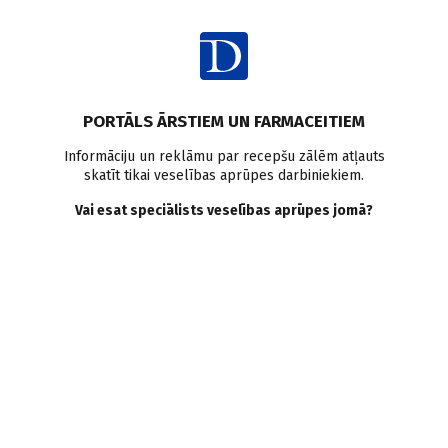
Ienākt
Raksta satura rādītājs
PORTĀLS ĀRSTIEM UN FARMACEITIEM
Attiecības, pacienti, ētika
Informāciju un reklāmu par recepšu zālēm atļauts
skatīt tikai veselības aprūpes darbiniekiem.
Komandas simptoms
Vai esat speciālists veselības aprūpes jomā?
M. Lapsa
,
D. Ričika
,
R. Olševska
30.11.2006.