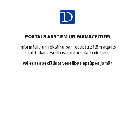
Ienākt
Raksta satura rādītājs
Ja pacients ierauga ārstu kā cilvēku, veidojas daudz labāks
kontakts
PORTĀLS ĀRSTIEM UN FARMACEITIEM
Attiecības, pacienti, ētika
Informāciju un reklāmu par recepšu zālēm atļauts
Sociālo tīklu brubulī: ārstu
skatīt tikai veselības aprūpes darbiniekiem.
viedokļi
Vai esat speciālists veselības aprūpes jomā?
D. Ričika
27.02.2011.
Par soiālo tīklu izmantošanu savā ikdienā stāsta: ķirurgs Jānis
Kaķis, internists Konrāds Funka, ginekoloģe Daiga Baranovska un
mikroķirurgs Mārtiņš Kapickis
Dalīties
Saglabāt
Drukāt