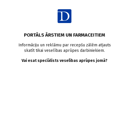
Ienākt
Raksta satura rādītājs
PORTĀLS ĀRSTIEM UN FARMACEITIEM
Intervijas
Informāciju un reklāmu par recepšu zālēm atļauts
skatīt tikai veselības aprūpes darbiniekiem.
Svešķermeņi un lidojošie
Vai esat speciālists veselības aprūpes jomā?
šķīvīši
I. Austruma
12.03.2007.