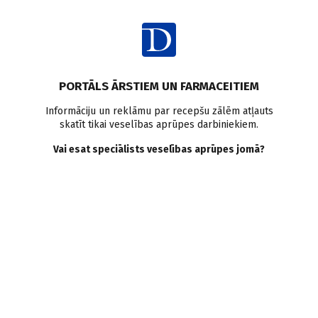
Ienākt
Veselības aprūpes sistēma
PORTĀLS ĀRSTIEM UN FARMACEITIEM
Kā augstākajai izglītībai
Informāciju un reklāmu par recepšu zālēm atļauts
skatīt tikai veselības aprūpes darbiniekiem.
kļūt konkurētspējīgai?
Vai esat speciālists veselības aprūpes jomā?
D. Ričika
06.06.2011.