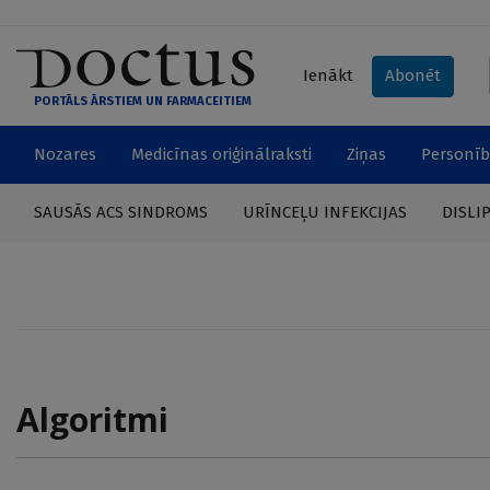
Ienākt
Abonēt
PORTĀLS ĀRSTIEM UN FARMACEITIEM
Nozares
Medicīnas oriģinālraksti
Ziņas
Personīb
SAUSĀS ACS SINDROMS
URĪNCEĻU INFEKCIJAS
DISLI
Algoritmi