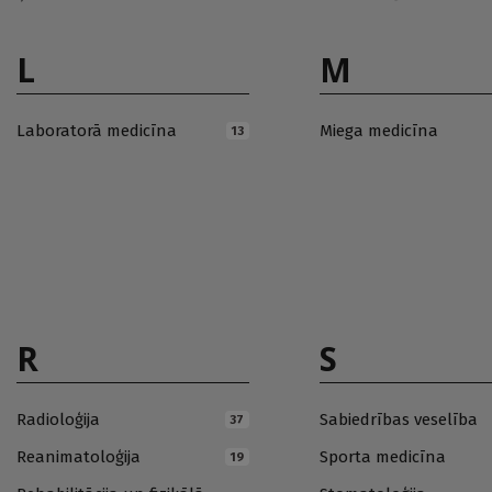
L
M
Laboratorā medicīna
Miega medicīna
13
R
S
Radioloģija
Sabiedrības veselība
37
Reanimatoloģija
Sporta medicīna
19