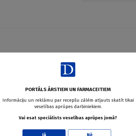
aksties un saņem praktiskus, vēr
edicīnas un farmācijas jaunum
PORTĀLS ĀRSTIEM UN FARMACEITIEM
Pier
Informāciju un reklāmu par recepšu zālēm atļauts skatīt tikai
veselības aprūpes darbiniekiem.
Vai esat speciālists veselības aprūpes jomā?
Jā
Nē