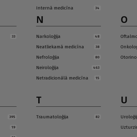
Internā medicīna
34
N
O
Narkoloģija
Oftalmo
33
48
Neatliekamā medicīna
Onkoloģ
38
Nefroloģija
Otorino
80
Neiroloģija
463
Netradicionālā medicīna
15
T
U
Traumatoloģija
Uroloģi
395
82
Uzturz
19