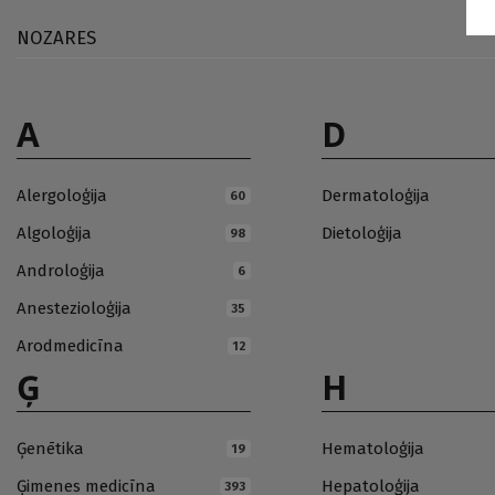
NOZARES
A
D
Alergoloģija
Dermatoloģija
60
Algoloģija
Dietoloģija
98
Androloģija
6
Anestezioloģija
35
Arodmedicīna
12
Ģ
H
Ģenētika
Hematoloģija
19
Ģimenes medicīna
Hepatoloģija
393