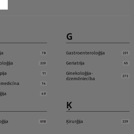
G
ja
Gastroenteroloģija
78
231
loģija
Geriatrija
220
65
pija
Ginekoloģija-
11
273
dzemdniecība
ā medicīna
14
ģija
49
Ķ
oģija
Ķirurģija
618
229