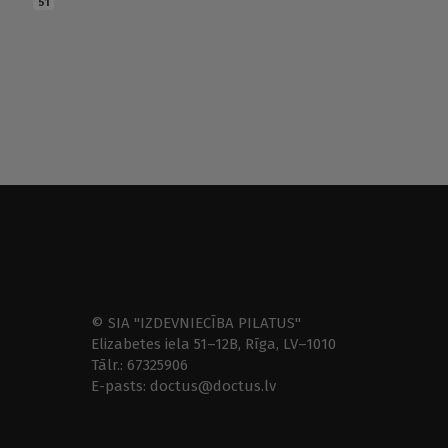
51
© SIA "IZDEVNIECĪBA PILATUS"
Elizabetes iela 51–12B, Rīga, LV–1010
Tālr.: 67325906
E-pasts: doctus@doctus.lv