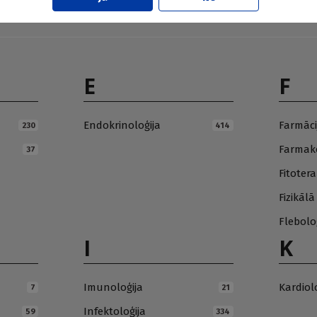
E
F
Endokrinoloģija
Farmāci
230
414
Farmako
37
Fitotera
Fizikāl
Flebolo
I
K
Imunoloģija
Kardiol
7
21
Infektoloģija
59
334