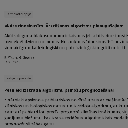
Farmakoterapija
Akūts rinosinusīts. Ārstēšanas algoritms pieaugušajiem
Akūts deguna blakusdobumu iekaisums jeb akūts rinosinusīts
piemeklēt ikvienu no mums. Nosaukums “rinosinusīts” nozīmē, 
vienlaicīgi un ka fizioloģiski un patofizioloģiski ir grūti noteikt 
R. Vīksne
,
G. Segliņa
18.01.2021.
Pētījumi pasaulē
Pētnieki izstrādā algoritmu psihožu prognozēšanai
Zinātnieki apvienoja psihiatriskos novērtējumus ar mašīnmāc
klīniskos un bioloģiskos datus, un izveidoja algoritmu, ar kur
Kaut arī psihiatri ļoti precīzi prognozē slimības iznākumus, vi
gadījumu biežumu, kas izraisa recidīvus. Algoritmiskais modeli
prognozēt slimības gaitu.