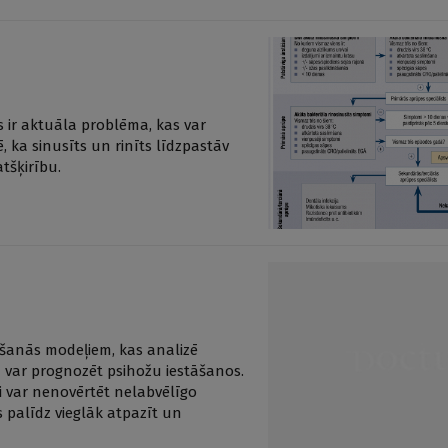
 ir aktuāla problēma, kas var
ka sinusīts un rinīts līdzpastāv
atšķirību.
īšanās modeļiem, kas analizē
u var prognozēt psihožu iestāšanos.
ņi var nenovērtēt nelabvēlīgo
s palīdz vieglāk atpazīt un