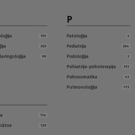
P
loģija
Patoloģija
101
3
ija
Pediatrija
303
264
laringoloģija
Podoloģija
90
3
Psihiatrija-psihoterapija
313
Psihosomatika
43
Pulmonoloģija
173
ja
114
inātne
120