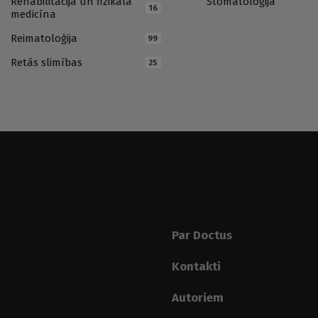
Rehabilitācija un fizikālā
Stomatoloģija
16
medicīna
Reimatoloģija
99
Retās slimības
25
Par Doctus
Kontakti
Autoriem