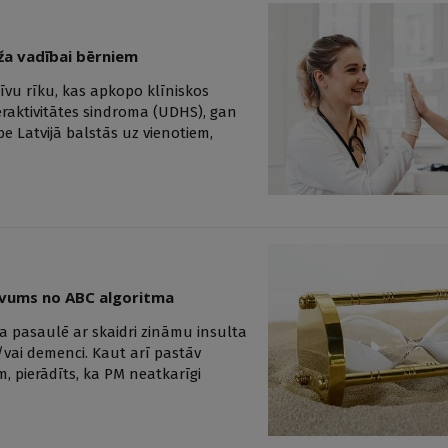
dža vadībai bērniem
īvu rīku, kas apkopo klīniskos
raktivitātes sindroma (UDHS), gan
e Latvijā balstās uz vienotiem,
uvums no ABC algoritma
a pasaulē ar skaidri zināmu insulta
/vai demenci. Kaut arī pastāv
, pierādīts, ka PM neatkarīgi