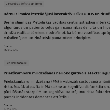
Uzmanības deficīta sindroms
Bērnu slimnīca izstrādājusi interaktīvu rīku UDHS un dru
Bērnu slimnīcas Metodiskās vadības centrs izstrādājis interakt
algoritmus un pacientu ceļus gan uzmanības deficīta un hipe
drudža vadībai bērniem, nodrošinot, ka bērnu veselības aprūp
mūsdienīgiem un zinātniski pamatotiem principiem.
Doctus
26.01.2026.
Pētījumi pasaulē
Priekškambaru mirdzēšanas neirokognitīvais efekts: ieg
Priekškambaru mirdzēšana (PM) ir visbiežāk sastopamā aritmij
risku. Mazāk atpazīta ir PM saikne ar kognitīvu disfunkciju un
pārklāšanās starp PM un kognitīvu traucējumu riska faktoriem
paredz incidentas demences attīstību.
Doctus
27.11.2023.