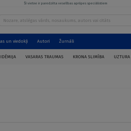
Šī vietne ir paredzēta veselības aprūpes speciālistiem
as un viedokļi
Autori
Žurnāli
PIDĒMIJA
VASARAS TRAUMAS
KRONA SLIMĪBA
UZTURA