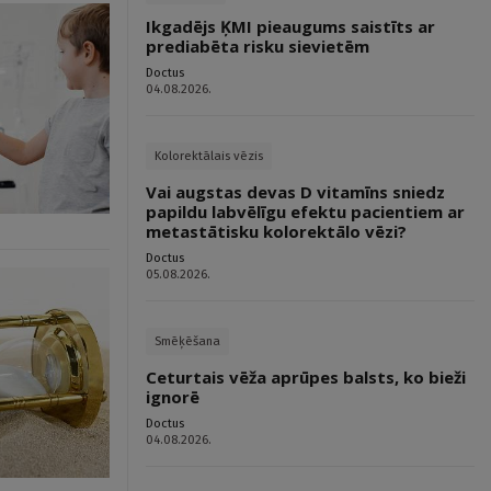
Ikgadējs ĶMI pieaugums saistīts ar
prediabēta risku sievietēm
Doctus
04.08.2026.
Kolorektālais vēzis
Vai augstas devas D vitamīns sniedz
papildu labvēlīgu efektu pacientiem ar
metastātisku kolorektālo vēzi?
Doctus
05.08.2026.
Smēķēšana
Ceturtais vēža aprūpes balsts, ko bieži
ignorē
Doctus
04.08.2026.