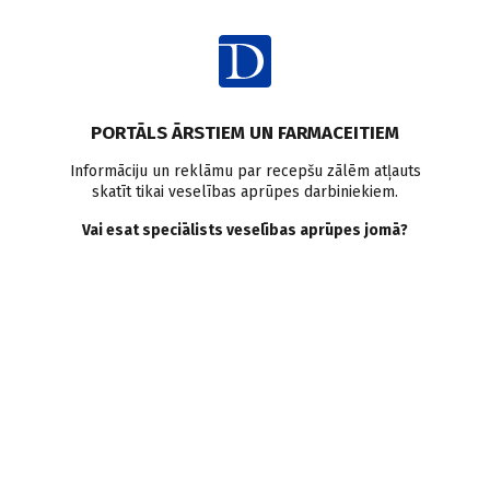
Ienākt
Pasaulē
Aknu slimības
Aknu taukainā hepatoze
PORTĀLS ĀRSTIEM UN FARMACEITIEM
Kardiovaskulāro slimību profilakse
Mirstība
Pētījumi pasaulē
Informāciju un reklāmu par recepšu zālēm atļauts
skatīt tikai veselības aprūpes darbiniekiem.
Specifiski nāves cēloņi
Vai esat speciālists veselības aprūpes jomā?
pacientiem ar metabolo
disfunkciju saistītu
steatohepatisko aknu
slimību
Doctus
01.04.2025.