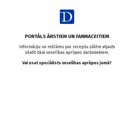
Ienākt
PORTĀLS ĀRSTIEM UN FARMACEITIEM
Informāciju un reklāmu par recepšu zālēm atļauts
skatīt tikai veselības aprūpes darbiniekiem.
Antipsihotiskie līdzekļi
Vai esat speciālists veselības aprūpes jomā?