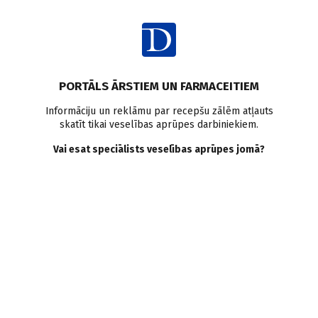
Ienākt
PORTĀLS ĀRSTIEM UN FARMACEITIEM
Informāciju un reklāmu par recepšu zālēm atļauts
skatīt tikai veselības aprūpes darbiniekiem.
Holesterīns
Vai esat speciālists veselības aprūpes jomā?