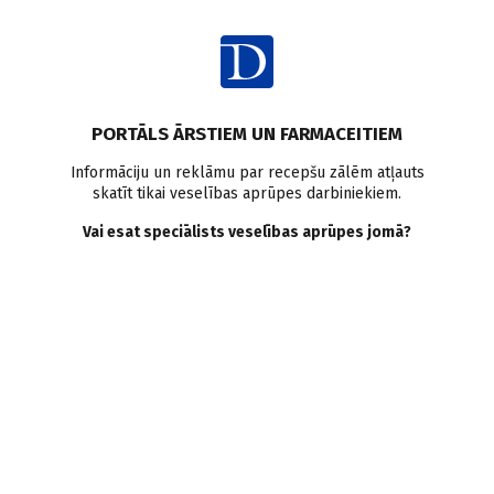
Ienākt
PORTĀLS ĀRSTIEM UN FARMACEITIEM
Informāciju un reklāmu par recepšu zālēm atļauts
skatīt tikai veselības aprūpes darbiniekiem.
Literatūras apskati
Vai esat speciālists veselības aprūpes jomā?