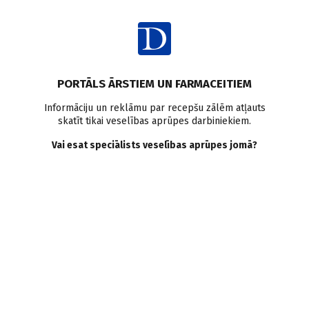
Ienākt
PORTĀLS ĀRSTIEM UN FARMACEITIEM
Informāciju un reklāmu par recepšu zālēm atļauts
skatīt tikai veselības aprūpes darbiniekiem.
Ginekoloģija-dzemdniecība
Vai esat speciālists veselības aprūpes jomā?
VISI
MEDICĪNAS RAKSTI
ZIŅAS
PERSONĪBAS UN VIEDOKĻI
E-GRĀMATA
SADARBĪBAS RAKSTI