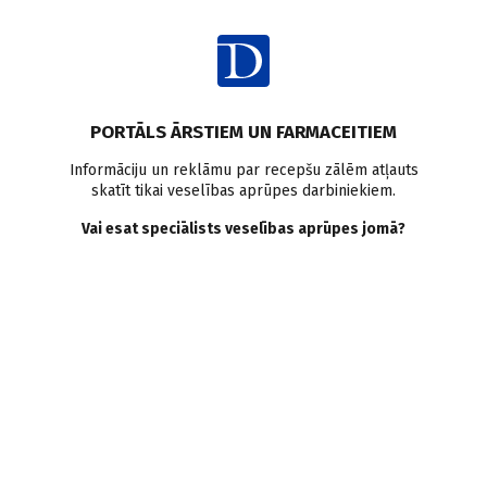
Ienākt
PORTĀLS ĀRSTIEM UN FARMACEITIEM
Informāciju un reklāmu par recepšu zālēm atļauts
skatīt tikai veselības aprūpes darbiniekiem.
Ginekoloģija-dzemdniecība
Vai esat speciālists veselības aprūpes jomā?
VISI
MEDICĪNAS RAKSTI
ZIŅAS
PERSONĪBAS UN VIEDOKĻI
E-GRĀMATA
SADARBĪBAS RAKSTI