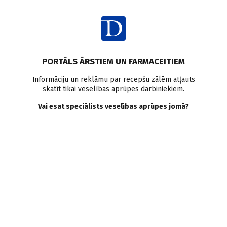
Ienākt
Raksta satura rādītājs
PORTĀLS ĀRSTIEM UN FARMACEITIEM
Klīniskā prakse
Seniori
Hroniska caureja
Akūta caureja
Informāciju un reklāmu par recepšu zālēm atļauts
skatīt tikai veselības aprūpes darbiniekiem.
Akūta un hroniska caureja
Vai esat speciālists veselības aprūpes jomā?
senioriem. Ko der zināt?
L. Veide
,
I. Vilkoite
31.01.2023.