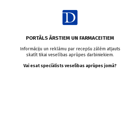
Ienākt
Raksta satura rādītājs
PORTĀLS ĀRSTIEM UN FARMACEITIEM
Intervijas
Informāciju un reklāmu par recepšu zālēm atļauts
skatīt tikai veselības aprūpes darbiniekiem.
Pēc sajūtas, bez
Vai esat speciālists veselības aprūpes jomā?
miligramiem. Farmācijas
zinātņu doktore Helēna
Rubīne
I. Austruma
10.04.2007.