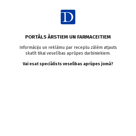
Ienākt
Intervijas
Farmaceitiskā aprūpe
Farmaceita profesija
PORTĀLS ĀRSTIEM UN FARMACEITIEM
Aptieka laukos
Aptiekas
Farmaceiti
Informāciju un reklāmu par recepšu zālēm atļauts
skatīt tikai veselības aprūpes darbiniekiem.
AIGA ZARIŅA: Savi sapņi ir
Vai esat speciālists veselības aprūpes jomā?
jāpiepilda. Aptiekas
Skrundā, Alsungā, Ezerē
D. Ričika
20.06.2024.