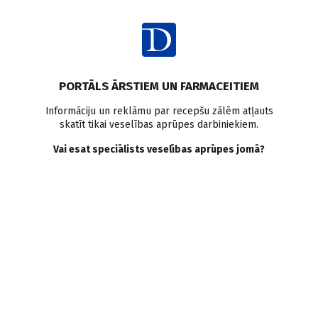
Ienākt
Latvijā
PORTĀLS ĀRSTIEM UN FARMACEITIEM
2014. gadā par 9%
Informāciju un reklāmu par recepšu zālēm atļauts
skatīt tikai veselības aprūpes darbiniekiem.
samazinājies Latvijas zāļu
Vai esat speciālists veselības aprūpes jomā?
ražotāju produkcijas
apgrozījums
Zāļu Valsts aģentūra
12.03.2015.