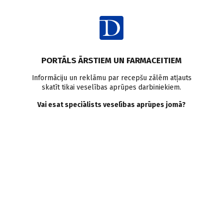
Ienākt
Latvijā
PORTĀLS ĀRSTIEM UN FARMACEITIEM
Ērču inficētība 7 reizes
Informāciju un reklāmu par recepšu zālēm atļauts
skatīt tikai veselības aprūpes darbiniekiem.
pārsniedz iepriekšējā gada
Vai esat speciālists veselības aprūpes jomā?
līmeni
Rīgas Austrumu Klīniskā universitātes slimnīca
13.06.2012.