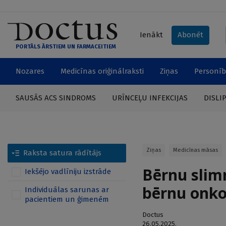
Ienākt
Abonēt
PORTĀLS ĀRSTIEM UN FARMACEITIEM
Nozares
Medicīnas oriģinālraksti
Ziņas
Personīb
SAUSĀS ACS SINDROMS
URĪNCEĻU INFEKCIJAS
DISLI
Ziņas
Medicīnas māsas
Raksta satura rādītājs
Bērnu slim
Iekšējo vadlīniju izstrāde
bērnu onko
Individuālas sarunas ar
pacientiem un ģimenēm
Doctus
26.05.2025.