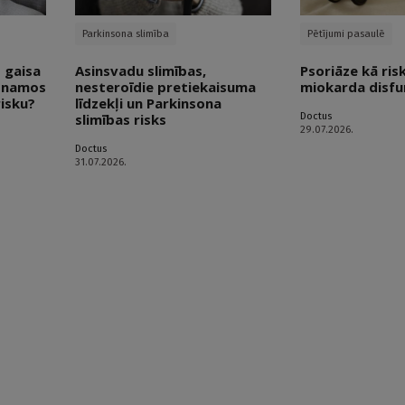
Parkinsona slimība
Pētījumi pasaulē
 gaisa
Asinsvadu slimības,
Psoriāze kā ris
s namos
nesteroīdie pretiekaisuma
miokarda disfun
risku?
līdzekļi un Parkinsona
Doctus
slimības risks
29.07.2026.
Doctus
31.07.2026.