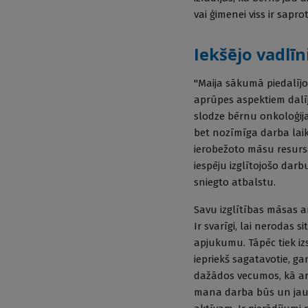
vai ģimenei viss ir sapro
Iekšējo vadlīn
"Maija sākumā piedalīj
aprūpes aspektiem dalīj
slodze bērnu onkoloģija
bet nozīmīga darba laik
ierobežoto māsu resursa
iespēju izglītojošo dar
sniegto atbalstu.
Savu izglītības māsas a
Ir svarīgi, lai nerodas 
apjukumu. Tāpēc tiek izs
iepriekš sagatavotie, g
dažādos vecumos, kā ar
mana darba būs un jau t