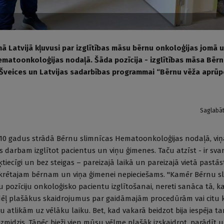
 Latvijā kļuvusi par izglītības māsu bērnu onkoloģijas jomā 
ematoonkoloģijas nodaļā. Šāda pozīcija - izglītības māsa Bērn
 Šveices un Latvijas sadarbības programmai “Bērnu vēža aprūp
Saglabā
0 gadus strādā Bērnu slimnīcas Hematoonkoloģijas nodaļā, viņ
 darbam izglītot pacientus un viņu ģimenes. Taču atzīst - ir svarī
iecīgi un bez steigas – pareizajā laikā un pareizajā vietā pastāst
onkrētajam bērnam un viņa ģimenei nepieciešams. "Kamēr Bērnu s
ķu pozīciju onkoloģisko pacientu izglītošanai, nereti sanāca tā,
dēļ plašākus skaidrojumus par gaidāmajām procedūrām vai citu
atlikām uz vēlāku laiku. Bet, kad vakarā beidzot bija iespēja tam
aizmidzis. Tāpēc bieži vien mūsu vēlme plašāk izskaidrot, parādīt u