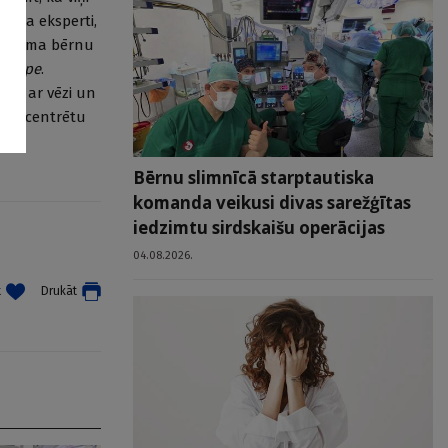
bērna eksperti,
ela loma bērnu
Europe
.
imo ar vēzi un
entu centrētu
Bērnu slimnīcā starptautiska
komanda veikusi divas sarežģītas
iedzimtu sirdskaišu operācijas
04.08.2026.
t
Drukāt