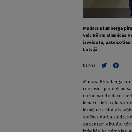
Madara Blumberga pirmā
veic Bērnu slimnīcas H
izveidota, pateicoties
Latvijā”.
Dalīties
Madara Blumberga jau 1
centusies paralēli māsas
darbu varētu darīt mērķt
iemācīt tieši to, kas k
iespēju izveidot atseviš
kolēģes darba slodzes 
pacientam aktuālu tēmu 
izrādījās, ka bērns jau 