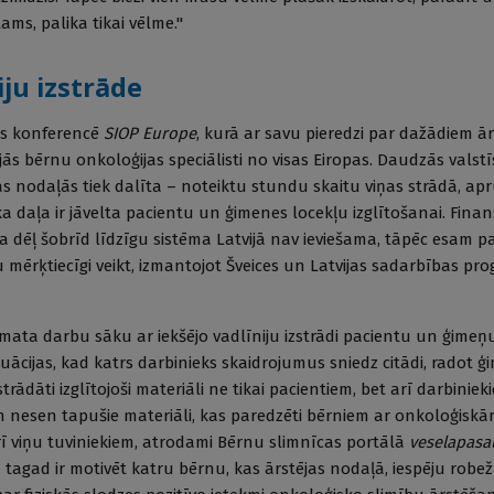
tams, palika tikai vēlme."
iju izstrāde
os konferencē
SIOP Europe
, kurā ar savu pieredzi par dažādiem 
ās bērnu onkoloģijas speciālisti no visas Eiropas. Daudzās vals
s nodaļās tiek dalīta – noteiktu stundu skaitu viņas strādā, ap
a daļa ir jāvelta pacientu un ģimenes locekļu izglītošanai. Fin
 dēļ šobrīd līdzīgu sistēma Latvijā nav ieviešama, tāpēc esam pa
bu mērķtiecīgi veikt, izmantojot Šveices un Latvijas sadarbības p
mata darbu sāku ar iekšējo vadlīniju izstrādi pacientu un ģimeņu
situācijas, kad katrs darbinieks skaidrojumus sniedz citādi, radot
trādāti izglītojoši materiāli ne tikai pacientiem, bet arī darbinie
an nesen tapušie materiāli, kas paredzēti bērniem ar onkoloģisk
ī viņu tuviniekiem, atrodami Bērnu slimnīcas portālā
veselapasau
agad ir motivēt katru bērnu, kas ārstējas nodaļā, iespēju robežā