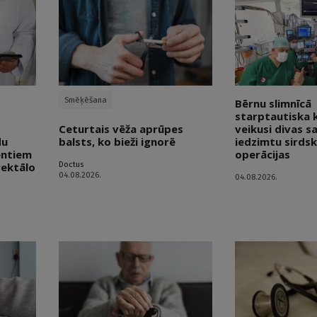
Smēķēšana
Bērnu slimnīcā
starptautiska
Ceturtais vēža aprūpes
veikusi divas s
du
balsts, ko bieži ignorē
iedzimtu sirdsk
entiem
operācijas
Doctus
rektālo
04.08.2026.
04.08.2026.