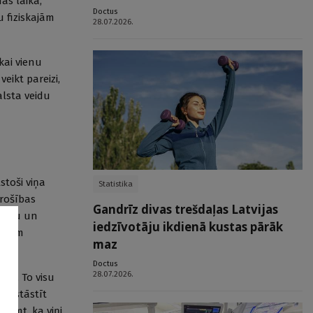
as laikā,
Doctus
u fiziskajām
28.07.2026.
kai vienu
eikt pareizi,
alsta veidu
stoši viņa
Statistika
drošības
Gandrīz divas trešdaļas Latvijas
imību un
iedzīvotāju ikdienā kustas pārāk
ākiem
maz
Doctus
28.07.2026.
nās. To visu
 izstāstīt
ņemt, ka viņi