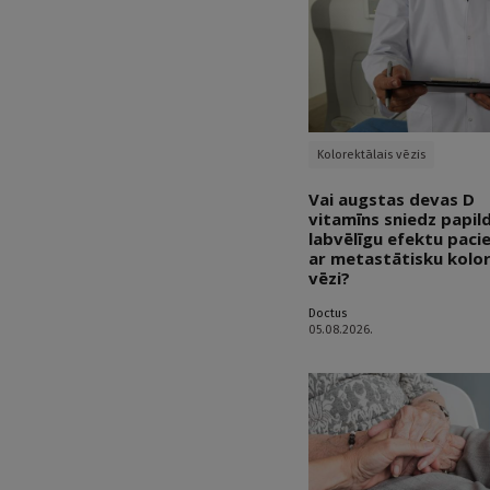
Kolorektālais vēzis
Vai augstas devas D
vitamīns sniedz papil
labvēlīgu efektu paci
ar metastātisku kolo
vēzi?
Doctus
05.08.2026.