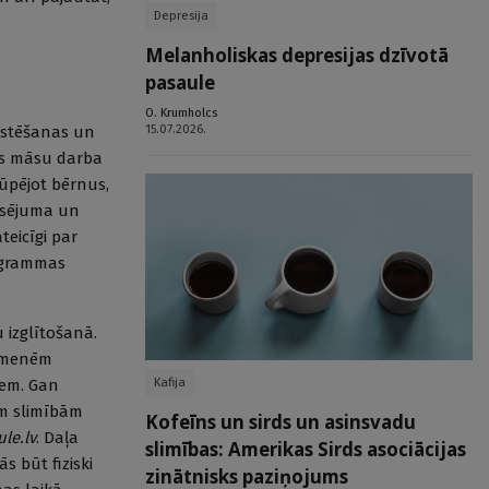
Depresija
Melanholiskas depresijas dzīvotā
pasaule
O. Krumholcs
15.07.2026.
ārstēšanas un
tīs māsu darba
rūpējot bērnus,
ansējuma un
teicīgi par
rogrammas
 izglītošanā.
 ģimenēm
Kafija
kiem. Gan
ām slimībām
Kofeīns un sirds un asinsvadu
le.lv
. Daļa
slimības: Amerikas Sirds asociācijas
s būt fiziski
zinātnisks paziņojums