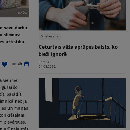
BKUS
un savu darbu
u slimnīcā
Smēķēšana
es attīstība
Ceturtais vēža aprūpes balsts, ko
bieži ignorē
Doctus
t
Drukāt
04.08.2026.
a vienmēr
gi, lai šo
īt, parādīt,
limnīcā nebija
 ka es un manas
 konkrētajam
 pievērsties,
n arī pajautāt,