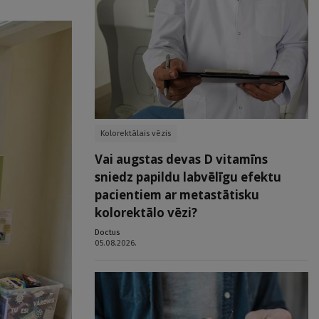
Kolorektālais vēzis
Vai augstas devas D vitamīns
sniedz papildu labvēlīgu efektu
pacientiem ar metastātisku
kolorektālo vēzi?
Doctus
05.08.2026.