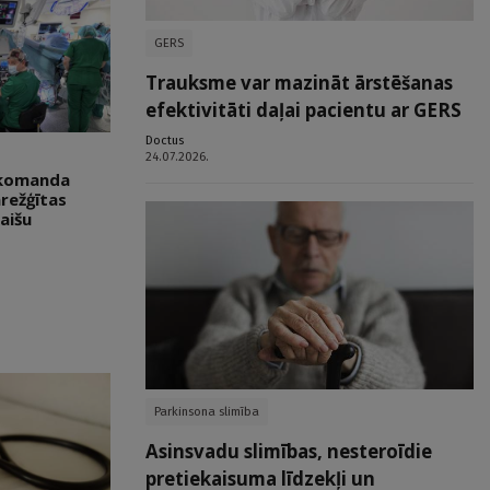
GERS
Trauksme var mazināt ārstēšanas
efektivitāti daļai pacientu ar GERS
Doctus
24.07.2026.
 komanda
arežģītas
aišu
Parkinsona slimība
Asinsvadu slimības, nesteroīdie
pretiekaisuma līdzekļi un