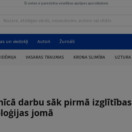
Šī vietne ir paredzēta veselības aprūpes speciālistiem
as un viedokļi
Autori
Žurnāli
PIDĒMIJA
VASARAS TRAUMAS
KRONA SLIMĪBA
UZTURA
nīcā darbu sāk pirmā izglītība
loģijas jomā