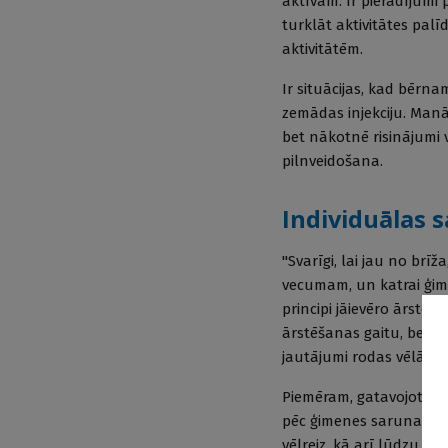
aktīvam. Ir pierādījumi 
turklāt aktivitātes pal
aktivitātēm.
Ir situācijas, kad bērna
zemādas injekciju. Manā
bet nākotnē risinājumi 
pilnveidošana.
Individuālas
"Svarīgi, lai jau no brī
vecumam, un katrai ģime
principi jāievēro ārstēš
ārstēšanas gaitu, bet ir
jautājumi rodas vēlāk, 
Piemēram, gatavojoties 
pēc ģimenes sarunas ar
vēlreiz, kā arī lūdzu u