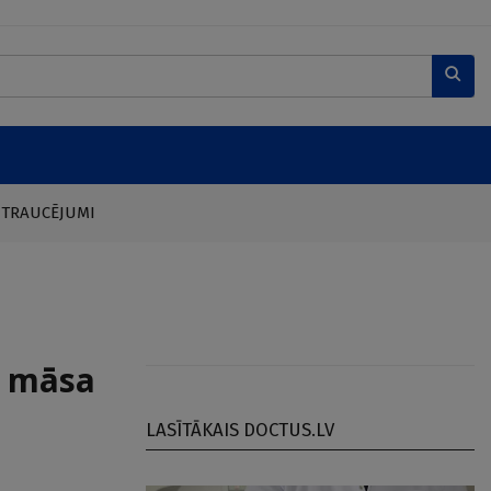
 TRAUCĒJUMI
s māsa
LASĪTĀKAIS DOCTUS.LV