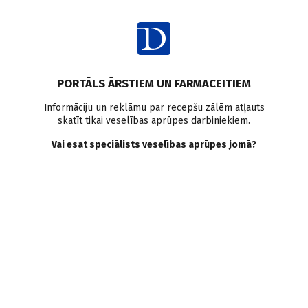
Ienākt
Ziņas
Pētījumi pasaulē
Antikoagulanti
Elpceļu slimības
PORTĀLS ĀRSTIEM UN FARMACEITIEM
Infekciju slimības
Saaukstēšanās
Seniori
Asiņošanas risks
Informāciju un reklāmu par recepšu zālēm atļauts
skatīt tikai veselības aprūpes darbiniekiem.
Elpceļu infekcijas un
Vai esat speciālists veselības aprūpes jomā?
asiņošanas risks
antikoagulantu lietotājiem
Doctus
05.01.2022.