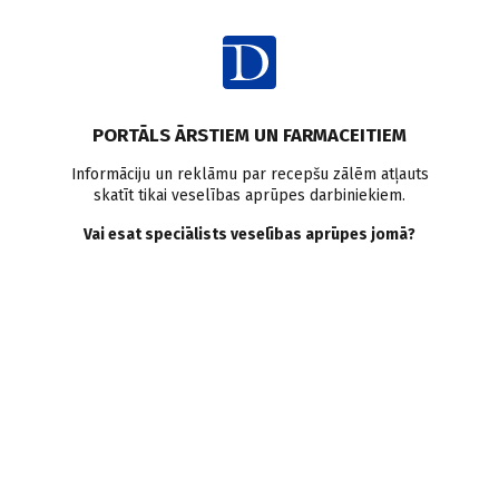
Ienākt
Pasaulē
Sāpes
Demence
PORTĀLS ĀRSTIEM UN FARMACEITIEM
Pretsāpju terapija
Informāciju un reklāmu par recepšu zālēm atļauts
skatīt tikai veselības aprūpes darbiniekiem.
pacientiem ar demenci – cik
Vai esat speciālists veselības aprūpes jomā?
droša tā ir?
Doctus
16.05.2019.
Cilvēkiem ar demenci var būt grūtības izteikties par sāpju
stiprumu un šie cilvēki bieži cieš no neārstētām sāpēm.
Pretsāpju līdzekļu lietošana pacientiem ar demenci ievērojami
ir pieaugusi pēdējā desmitgadē, īpaši opioīdu lietošana.