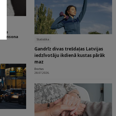
oīdie
Parkinsona
Statistika
Gandrīz divas trešdaļas Latvijas
iedzīvotāju ikdienā kustas pārāk
maz
Doctus
28.07.2026.