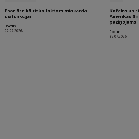
Psoriāze kā riska faktors miokarda
Kofeīns un s
disfunkcijai
Amerikas Sir
paziņojums
Doctus
29.07.2026.
Doctus
28.07.2026.