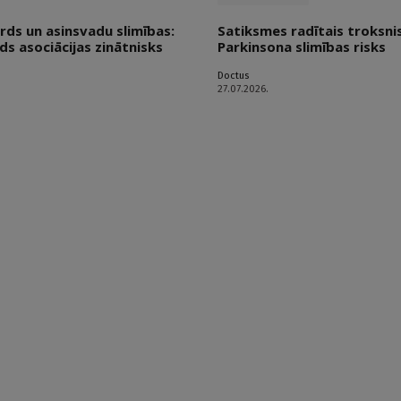
irds un asinsvadu slimības:
Satiksmes radītais troksni
ds asociācijas zinātnisks
Parkinsona slimības risks
Doctus
27.07.2026.