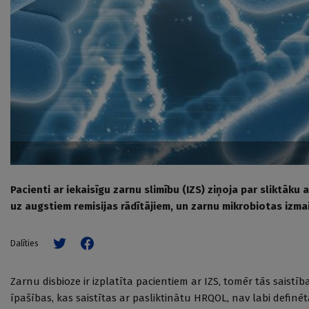
Pacienti ar iekaisīgu zarnu slimību (IZS) ziņoja par sliktāku 
uz augstiem remisijas rādītājiem, un zarnu mikrobiotas izmai
Dalīties
Zarnu disbioze ir izplatīta pacientiem ar IZS, tomēr tās saist
īpašības, kas saistītas ar pasliktinātu HRQOL, nav labi definēt