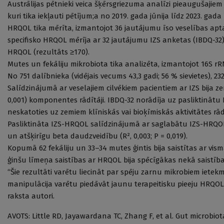
Austrālijas pētnieki veica šķērsgriezuma analīzi pieaugušajiem
kuri tika iekļauti pētījum;a no 2019. gada jūnija līdz 2023. gad
HRQOL tika mērīta, izmantojot 36 jautājumu īso veselības apta
specifisko HRQOL mērīja ar 32 jautājumu IZS anketas (IBDQ-32),
HRQOL (rezultāts ≥170).
Mutes un fekāliju mikrobiota tika analizēta, izmantojot 16S 
No 751 dalībnieka (vidējais vecums 43,3 gadi; 56 % sievietes), 232
Salīdzinājumā ar veselajiem cilvēkiem pacientiem ar IZS bija zemāk
0,001) komponentes rādītāji. IBDQ-32 norādīja uz pasliktināt
neskatoties uz zemiem klīniskās vai bioķīmiskās aktivitātes rād
Pasliktināta IZS-HRQOL salīdzinājumā ar saglabātu IZS-HRQOL bi
un atšķirīgu beta daudzveidību (R², 0,003; P = 0,019).
Kopumā 62 fekāliju un 33–34 mutes ģintis bija saistītas ar vi
ģinšu līmeņa saistības ar HRQOL bija spēcīgākas nekā saistības 
“Šie rezultāti varētu liecināt par spēju zarnu mikrobiem ietek
manipulācija varētu piedāvāt jaunu terapeitisku pieeju HRQO
raksta autori.
AVOTS: Little RD, Jayawardana TC, Zhang F, et al. Gut microbio