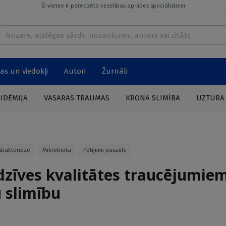
Šī vietne ir paredzēta veselības aprūpes speciālistiem
as un viedokļi
Autori
Žurnāli
PIDĒMIJA
VASARAS TRAUMAS
KRONA SLIMĪBA
UZTURA
sbakterioze
Mikrobiota
Pētījumi pasaulē
 dzīves kvalitātes traucējumie
u slimību