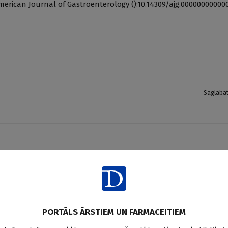
American Journal of Gastroenterology ():10.14309/ajg.00000000000
Saglabā
PORTĀLS ĀRSTIEM UN FARMACEITIEM