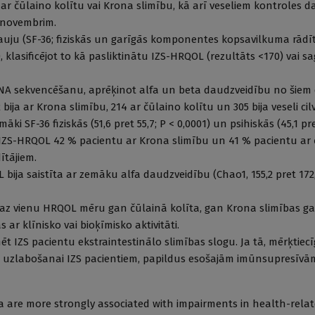
 ar čūlaino kolītu vai Krona slimību, kā arī veseliem kontroles d
a novembrim.
uju (SF-36; fiziskās un garīgās komponentes kopsavilkuma rādītāj
 klasificējot to kā pasliktinātu IZS-HRQOL (rezultāts <170) vai s
rRNA sekvencēšanu, aprēķinot alfa un beta daudzveidību no šiem 
 bija ar Krona slimību, 214 ar čūlaino kolītu un 305 bija veseli cilv
i SF-36 fiziskās (51,6 pret 55,7; P < 0,0001) un psihiskās (45,1 pret
u IZS-HRQOL 42 % pacientu ar Krona slimību un 41 % pacientu ar 
ītājiem.
ja saistīta ar zemāku alfa daudzveidību (Chao1, 155,2 pret 172,4
smaz vienu HRQOL mēru gan čūlainā kolīta, gan Krona slimības ga
ar klīnisko vai bioķīmisko aktivitāti.
mēt IZS pacientu ekstraintestinālo slimības slogu. Ja tā, mērķtie
L uzlabošanai IZS pacientiem, papildus esošajām imūnsupresīvām
ta are more strongly associated with impairments in health-relat