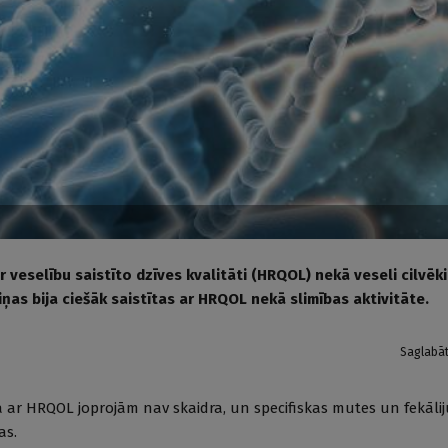
ar veselību saistīto dzīves kvalitāti (HRQOL) nekā veseli cilvēk
ņas bija ciešāk saistītas ar HRQOL nekā slimības aktivitāte.
Saglabā
ība ar HRQOL joprojām nav skaidra, un specifiskas mutes un fekāli
as.