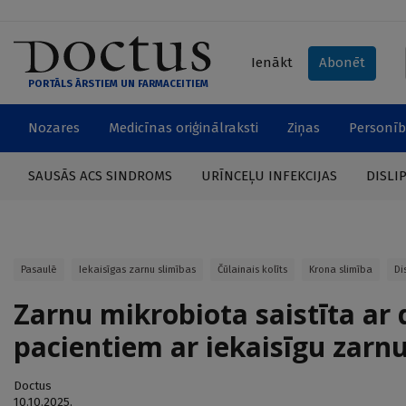
Ienākt
Abonēt
PORTĀLS ĀRSTIEM UN FARMACEITIEM
Nozares
Medicīnas oriģinālraksti
Ziņas
Personīb
SAUSĀS ACS SINDROMS
URĪNCEĻU INFEKCIJAS
DISLI
Pasaulē
Iekaisīgas zarnu slimības
Čūlainais kolīts
Krona slimība
Di
Zarnu mikrobiota saistīta ar
pacientiem ar iekaisīgu zarn
Doctus
10.10.2025.