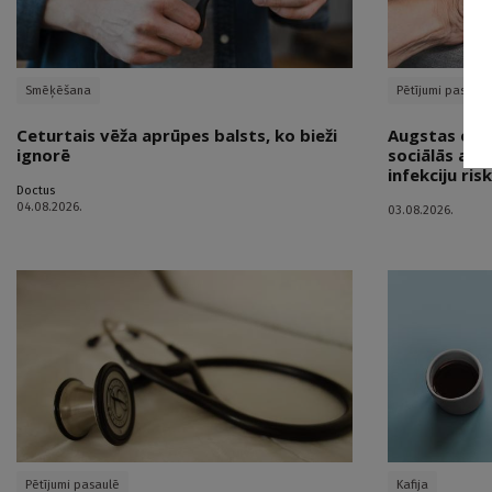
Smēķēšana
Pētījumi pasaulē
Ceturtais vēža aprūpes balsts, ko bieži
Augstas efekt
ignorē
sociālās apr
infekciju ris
Doctus
04.08.2026.
03.08.2026.
Pētījumi pasaulē
Kafija