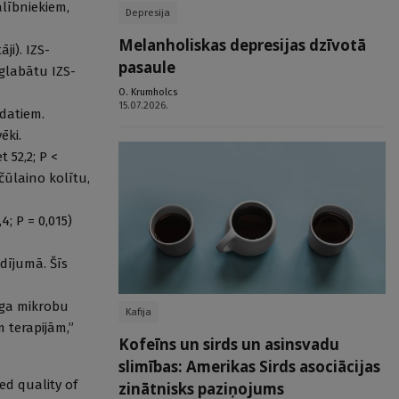
alībniekiem,
Depresija
Melanholiskas depresijas dzīvotā
i). IZS-
pasaule
aglabātu IZS-
O. Krumholcs
15.07.2026.
datiem.
ēki.
 52,2; P <
čūlaino kolītu,
; P = 0,015)
dījumā. Šīs
cīga mikrobu
Kafija
 terapijām,”
Kofeīns un sirds un asinsvadu
slimības: Amerikas Sirds asociācijas
ed quality of
zinātnisks paziņojums