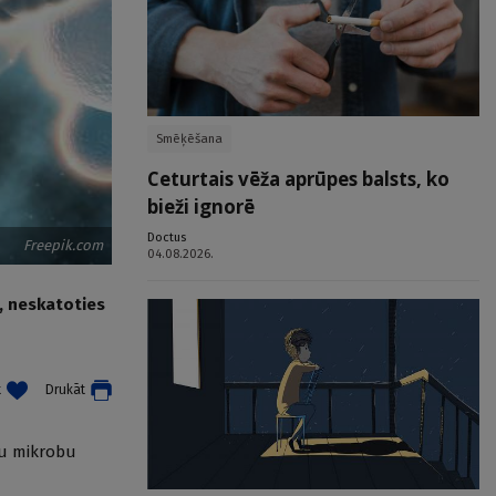
Smēķēšana
Ceturtais vēža aprūpes balsts, ko
bieži ignorē
Doctus
Freepik.com
04.08.2026.
i, neskatoties
t
Drukāt
ju mikrobu