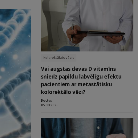
Kolorektālais vēzis
Vai augstas devas D vitamīns
sniedz papildu labvēlīgu efektu
pacientiem ar metastātisku
kolorektālo vēzi?
Doctus
05.08.2026.