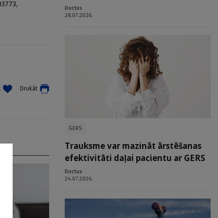
03773,
Doctus
28.07.2026.
t
Drukāt
GERS
Trauksme var mazināt ārstēšanas
efektivitāti daļai pacientu ar GERS
Doctus
24.07.2026.