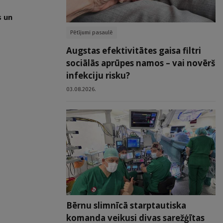
s un
Pētījumi pasaulē
Augstas efektivitātes gaisa filtri
sociālās aprūpes namos – vai novērš
infekciju risku?
03.08.2026.
Bērnu slimnīcā starptautiska
komanda veikusi divas sarežģītas