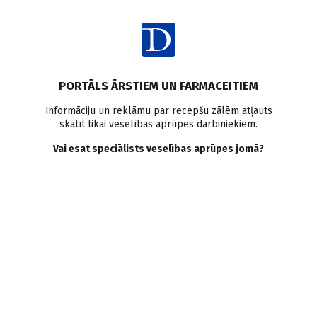
Ienākt
PORTĀLS ĀRSTIEM UN FARMACEITIEM
Informāciju un reklāmu par recepšu zālēm atļauts
skatīt tikai veselības aprūpes darbiniekiem.
Krona slimība
Vai esat speciālists veselības aprūpes jomā?