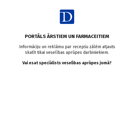
Ienākt
PORTĀLS ĀRSTIEM UN FARMACEITIEM
Informāciju un reklāmu par recepšu zālēm atļauts
skatīt tikai veselības aprūpes darbiniekiem.
Vārstuļu slimība
Vai esat speciālists veselības aprūpes jomā?