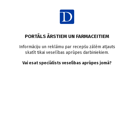
Ienākt
PORTĀLS ĀRSTIEM UN FARMACEITIEM
Informāciju un reklāmu par recepšu zālēm atļauts
skatīt tikai veselības aprūpes darbiniekiem.
ŽURNĀLS
Skatīt visus
Vai esat speciālists veselības aprūpes jomā?