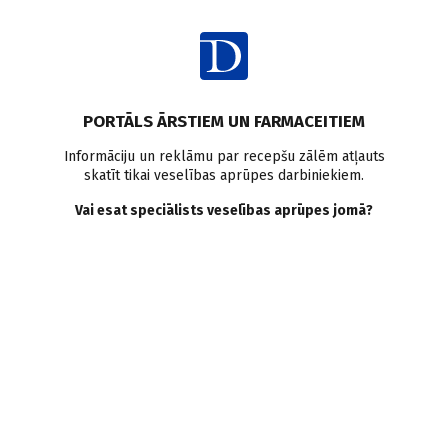
Ienākt
PORTĀLS ĀRSTIEM UN FARMACEITIEM
Informāciju un reklāmu par recepšu zālēm atļauts
skatīt tikai veselības aprūpes darbiniekiem.
Ģimenes medicīna
Vai esat speciālists veselības aprūpes jomā?
VISI
MEDICĪNAS RAKSTI
ZIŅAS
PERSONĪBAS UN VIEDOKĻI
E-GRĀMATA
SADARBĪBAS RAKSTI