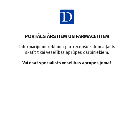
Ienākt
PORTĀLS ĀRSTIEM UN FARMACEITIEM
Informāciju un reklāmu par recepšu zālēm atļauts
skatīt tikai veselības aprūpes darbiniekiem.
Ģimenes medicīna
Vai esat speciālists veselības aprūpes jomā?
VISI
MEDICĪNAS RAKSTI
ZIŅAS
PERSONĪBAS UN VIEDOKĻI
E-GRĀMATA
SADARBĪBAS RAKSTI
Netika atrasts neviens raksts.