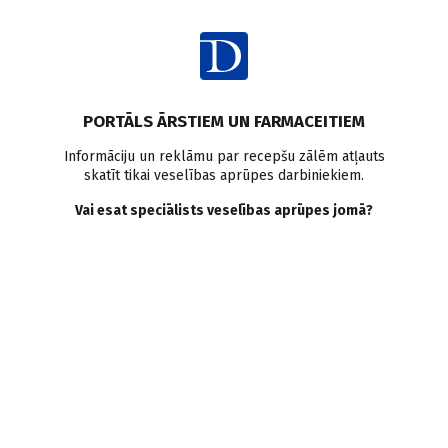
Ienākt
Raksta satura rādītājs
PORTĀLS ĀRSTIEM UN FARMACEITIEM
Klīniskā prakse
Paliatīvā aprūpe
Opioīdi
Tramadols
Informāciju un reklāmu par recepšu zālēm atļauts
skatīt tikai veselības aprūpes darbiniekiem.
Paliatīvā aprūpe
Vai esat speciālists veselības aprūpes jomā?
onkoloģiskam pacientam
mājās. Praktiskas
rekomendācijas
L. Keiša–Ķirse
03.08.2023.