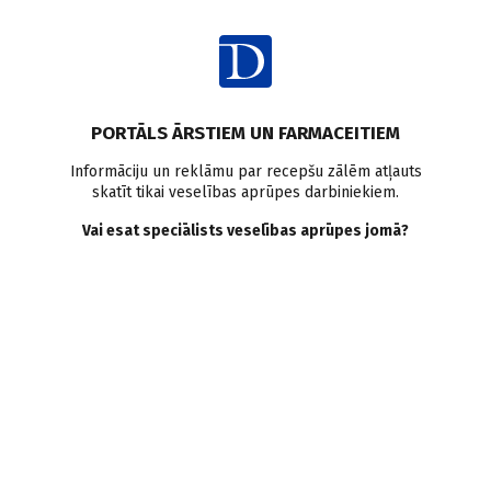
Ienākt
Raksta satura rādītājs
PORTĀLS ĀRSTIEM UN FARMACEITIEM
Klīniskā prakse
Opioīdi
Sāpes
Pretsāpju terapija
Informāciju un reklāmu par recepšu zālēm atļauts
skatīt tikai veselības aprūpes darbiniekiem.
Narkotiskie pretsāpju
Vai esat speciālists veselības aprūpes jomā?
līdzekļi. Indikācijas un ar
lietošanu saistītie faktori
K. Stirāns
,
I. Logina
28.05.2024.