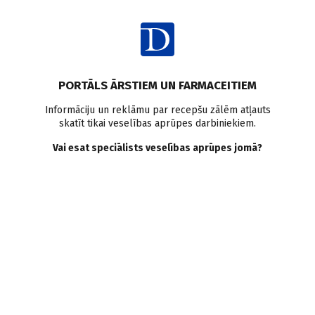
Ienākt
Raksta satura rādītājs
PORTĀLS ĀRSTIEM UN FARMACEITIEM
Literatūras apskati
Informāciju un reklāmu par recepšu zālēm atļauts
skatīt tikai veselības aprūpes darbiniekiem.
C hepatīta vīrusa
Vai esat speciālists veselības aprūpes jomā?
transmisijas riska faktori
un riska grupas Literatūras
apskats
A. Kratovska
30.10.2006.
C hepatīta vīrusa transmisijas riska faktoru pārzināšana ir
ikvienas specialitātes ārsta ikdiena un nepieciešamība. Labi
zināms, ka pie plašāk pārstāvētajām riska grupām pieder