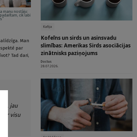
a manu nostāju:
padarītam, cik labi
ms”
Kafija
Kofeīns un sirds un asinsvadu
zpalīdzīga. Man
slimības: Amerikas Sirds asociācijas
respektē par
zinātnisks paziņojums
īvot? Tad dari,
Doctus
28.07.2026.
ros, jau
par visu