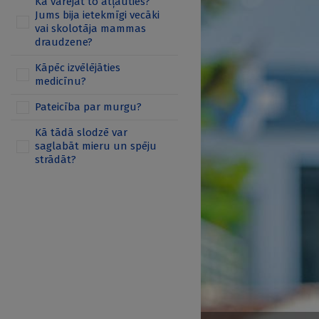
Kā varējāt to atļauties?
Jums bija ietekmīgi vecāki
vai skolotāja mammas
draudzene?
Kāpēc izvēlējāties
medicīnu?
Pateicība par murgu?
Kā tādā slodzē var
saglabāt mieru un spēju
strādāt?