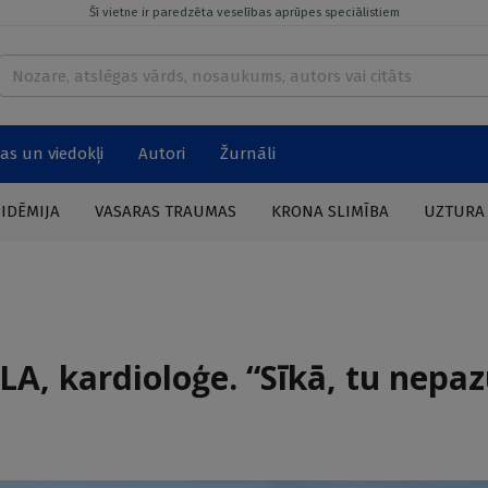
Šī vietne ir paredzēta veselības aprūpes speciālistiem
as un viedokļi
Autori
Žurnāli
PIDĒMIJA
VASARAS TRAUMAS
KRONA SLIMĪBA
UZTURA
, kardioloģe. “Sīkā, tu nepazu