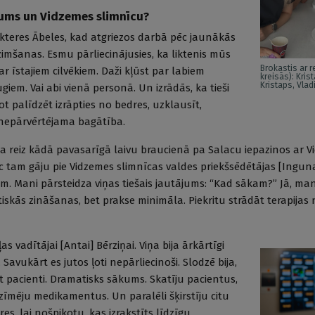
jums un Vidzemes slimnīcu?
eres Ābeles, kad atgriezos darbā pēc jaunākās
zimšanas. Esmu pārliecinājusies, ka liktenis mūs
Brokastis ar 
ar īstajiem cilvēkiem. Daži kļūst par labiem
kreisās): Kris
Kristaps, Vlad
ugiem. Vai abi vienā personā. Un izrādās, ka tieši
prot palīdzēt izrāpties no bedres, uzklausīt,
ir nepārvērtējama bagātība.
 ka reiz kādā pavasarīgā laivu braucienā pa Salacu iepazinos ar V
c tam gāju pie Vidzemes slimnīcas valdes priekšsēdētājas [Ingun
m. Mani pārsteidza viņas tiešais jautājums: “Kad sākam?” Jā, man
iskās zināšanas, bet prakse minimāla. Piekritu strādāt terapijas
s vadītājai [Antai] Bērziņai. Viņa bija ārkārtīgi
 Savukārt es jutos ļoti nepārliecinoši. Slodzē bija,
 pacienti. Dramatisks sākums. Skatīju pacientus,
īmēju medikamentus. Un paralēli šķirstīju citu
es, lai nošpikotu, kas izrakstīts līdzīgu