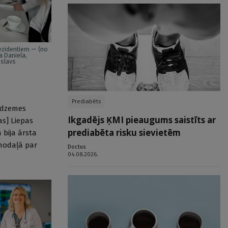
rezidentiem — (no
ta Daniela,
islavs
Prediabēts
id­zemes
Ikgadējs ĶMI pieaugums saistīts ar
as] Liepas
prediabēta risku sievietēm
 bija ārsta
 nodaļā par
Doctus
04.08.2026.