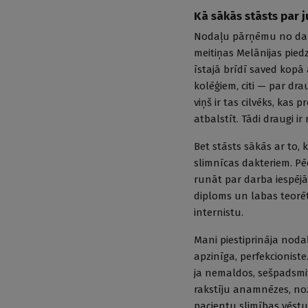
Kā sākās stāsts par 
Nodaļu pārņēmu no dakt
meitiņas Melānijas pied
īstajā brīdī saved kopā 
kolēģiem, citi — par dra
viņš ir tas cilvēks, kas 
atbalstīt. Tādi draugi 
Bet stāsts sākās ar to,
slimnīcas dakteriem. Pē
runāt par darba iespējā
diploms un labas teorēt
internistu.
Mani piestiprināja nodaļa
apzinīga, perfekcioniste.
ja nemaldos, sešpadsmit
rakstīju anamnēzes, noz
pacientu slimības vēstur