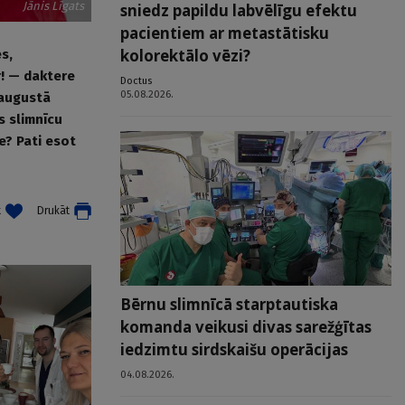
Jānis Līgats
sniedz papildu labvēlīgu efektu
pacientiem ar metastātisku
kolorektālo vēzi?
s,
r! — daktere
Doctus
05.08.2026.
 augustā
s slimnīcu
e? Pati esot
t
Drukāt
Bērnu slimnīcā starptautiska
komanda veikusi divas sarežģītas
iedzimtu sirdskaišu operācijas
04.08.2026.