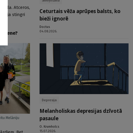
Smēķēšana
spieda. Atceros,
Ceturtais vēža aprūpes balsts, ko
otāja stingri
bieži ignorē
Doctus
04.08.2026.
audzene?
Depresija
Melanholiskas depresijas dzīvotā
pasaule
itu Melāniju
O. Krumholcs
15.07.2026.
ārdiem. Bet