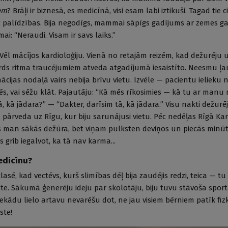
em
? Brāļi ir biznesā, es medicīnā, visi esam labi iztikuši. Tagad tie 
pēc palīdzības. Bija negodīgs, mammai sāpīgs gadījums ar zemes g
: “Neraudi. Visam ir savs laiks.”
 Vēl mācījos kardioloģiju. Vienā no retajām reizēm, kad dežurēj
irds ritma traucējumiem atveda atgadījumā iesaistīto. Neesmu ļ
ācijas nodaļā vairs nebija brīvu vietu. Izvēle — pacientu ielieku 
ēs, vai sēžu klāt. Pajautāju: “Kā mēs rīkosimies — kā tu ar ma
, kā jādara?” — “Dakter, darīsim tā, kā jādara.” Visu nakti dežur
u pārveda uz Rīgu, kur biju sarunājusi vietu. Pēc nedēļas Rīgā Kar
s man sākās dežūra, bet viņam pulksten deviņos un piecās minūt
s grib iegalvot, ka tā nav karma...
edicīnu?
lasē, kad vectēvs, kurš slimības dēļ bija zaudējis redzi, teica — tu
ste. Sākumā ģenerēju ideju par skolotāju, biju tuvu stāvoša sport
nekādu lielo artavu nevarēšu dot, ne jau visiem bērniem patīk fiz
ste!