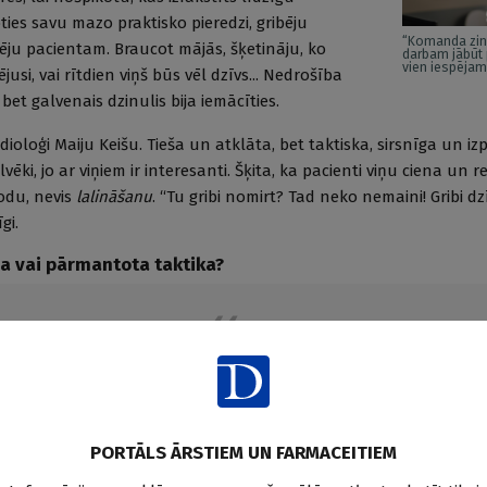
ies savu mazo praktisko pieredzi, gribēju
“Komanda zin
tēju pacientam. Braucot mājās, šķetināju, ko
darbam jābūt 
vien iespēja
i, vai rītdien viņš būs vēl dzīvs... Nedrošība
bet galvenais dzinulis bija iemācīties.
dioloģi Maiju Keišu. Tieša un atklāta, bet taktiska, sirsnīga un i
lvēki, jo ar viņiem ir interesanti. Šķita, ka pacienti viņu ciena un 
odu, nevis
lalināšanu
. “Tu gribi nomirt? Tad neko nemaini! Gribi dz
īgi.
ība vai pārmantota taktika?
rāk mana rakstura īpašība. Nepatīk liekulība. Cik atce
otājiem nebija viegli ar mani. Mācījos labi, taču man 
bija savs viedoklis, ko neslēpu.
PORTĀLS ĀRSTIEM UN FARMACEITIEM