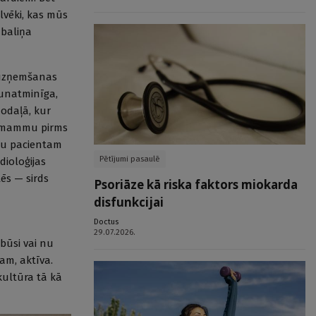
cilvēki, kas mūs
abaliņa
u uzņemšanas
aunatminīga,
nodaļā, kur
nu mammu pirms
ēju pacientam
Pētījumi pasaulē
dioloģijas
ēs — sirds
Psoriāze kā riska faktors miokarda
disfunkcijai
Doctus
29.07.2026.
 būsi vai nu
am, aktīva.
kultūra tā kā