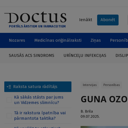
Ienākt
Abonēt
PORTĀLS ĀRSTIEM UN FARMACEITIEM
Nozares
Medicīnas oriģinālraksti
Ziņas
Personīb
SAUSĀS ACS SINDROMS
URĪNCEĻU INFEKCIJAS
DISLI
Intervijas
Personības
Raksta satura rādītājs
GUNA OZOLA
Kā sākās stāsts par jums
un Vidzemes slimnīcu?
B. Brila
Tā ir rakstura īpatnība vai
09.07.2025.
pārmantota taktika?