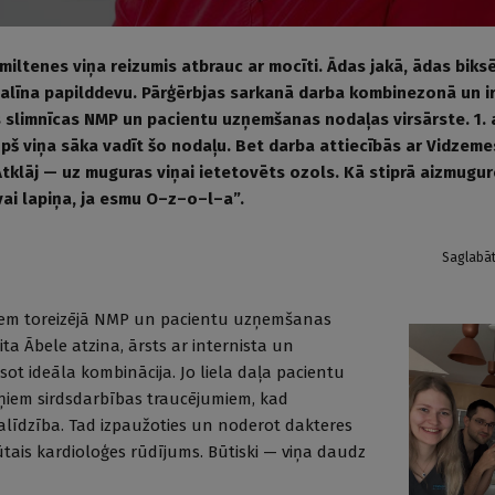
miltenes viņa reizumis atbrauc ar mocīti. Ādas jakā, ādas biksē
nalīna papilddevu. Pārģērbjas sarkanā darba kombinezonā un i
slimnīcas NMP un pacientu uzņemšanas nodaļas virsārste. 1.
opš viņa sāka vadīt šo nodaļu. Bet darba attiecībās ar Vidzeme
Atklāj — uz muguras viņai ietetovēts ozols. Kā stiprā aizmugur
vai lapiņa, ja esmu O–z–o–l–a”.
Saglabā
iem toreizējā NMP un pacientu uzņemšanas
ta Ābele atzina, ārsts ar internista un
esot ideāla kombinācija. Jo liela daļa pacientu
ņiem sirdsdarbības traucējumiem, kad
alīdzība. Tad izpaužoties un noderot dakteres
ūtais kardioloģes rūdījums. Būtiski — viņa daudz