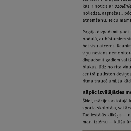
kas ir noticis ar
ozolēni
noliedza, atgriežas... 
atņemšanu. Teicu mammai
Pagāja divpadsmit gadi.
nodaļā, ar bīstamiem s
bet visu atceros. Reanim
viņu neviens nemonitor
divpadsmit gadiem vai tā
blakus, līdz no rīta viņ
centrā pulksten deviņo
ritma traucējumi. Ja kād
Kāpēc izvēlējāties m
Šķiet, mācījos astotajā k
sporta skolotāja, vai ār
Tad iestājās klikšķis — 
man. Izlēmu — kļūšu ār