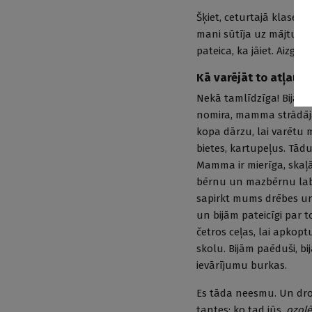
Šķiet, ceturtajā klasē sk
mani sūtīja uz mājturība
pateica, ka jāiet. Aizgā
Kā varējāt to atļaut
Nekā tamlīdzīga! Bijām tr
nomira, mamma strādāja 
kopa dārzu, lai varētu
bietes, kartupeļus. Tād
Mamma ir mierīga, skaļāk
bērnu un mazbērnu labā.
sapirkt mums drēbes un
un bijām pateicīgi par 
četros ceļas, lai apkop
skolu. Bijām paēduši, bi
ievārījumu burkas.
Es tāda neesmu. Un droš
tantes: ko tad jūs,
ozolē