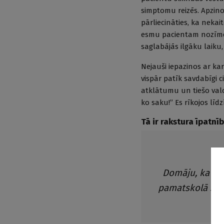
simptomu reizēs. Apzinot
pārliecināties, ka nekai
esmu pacientam nozīmējus
saglabājās ilgāku laiku, 
Nejauši iepazinos ar kar
vispār patīk savdabīgi ci
atklātumu un tiešo val
ko saku!” Es rīkojos līdz
Tā ir rakstura īpatn
Domāju, ka vai
pamatskolā skol