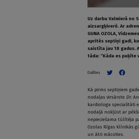
Uz darbu Valmierā no S
aizsargķiverē. Ar adre
GUNA OZOLA, Vidzemes 
apritēs septiņi gadi, k
saistīta jau 18 gadus. 
tāda: “Kāda es puķīte 
Dalīties
Kā pirms septiņiem gad
nodaļas virsārste
Dr.
Ani
kardiologa specialitāti 
nodaļā nokļūst ar pēkš
nepieciešama tūlītēja p
Ozolas Rīgas klīnikās g
un ātri mācoties.