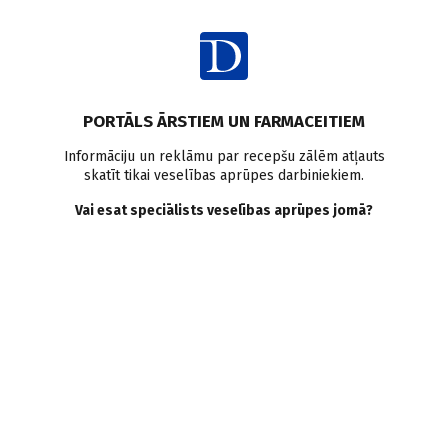
Ienākt
Raksta satura rādītājs
PORTĀLS ĀRSTIEM UN FARMACEITIEM
Intervijas
Personības
Neiroķirurģija
Informāciju un reklāmu par recepšu zālēm atļauts
skatīt tikai veselības aprūpes darbiniekiem.
Smadzeņu kartogrāfs. Asoc.
Vai esat speciālists veselības aprūpes jomā?
prof. KASPARS AUSLANDS,
neiroķirurgs
M. Lapsa
10.06.2026.