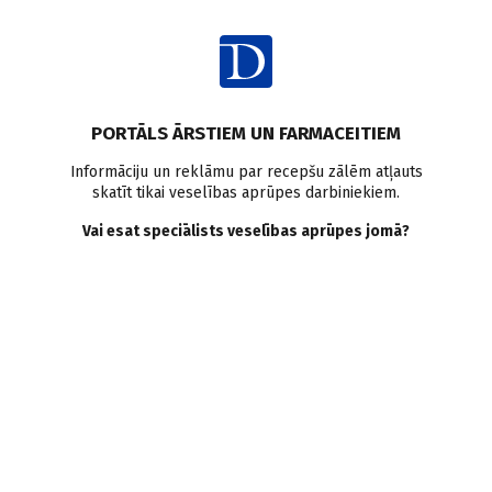
Ienākt
Ziņas
Digitālās tehnoloģijas
PORTĀLS ĀRSTIEM UN FARMACEITIEM
Gandrīz tūkstotis veselības
Informāciju un reklāmu par recepšu zālēm atļauts
skatīt tikai veselības aprūpes darbiniekiem.
aprūpes speciālistu
Vai esat speciālists veselības aprūpes jomā?
pilnveidojuši digitālo
tehnoloģiju prasmes
Doctus
03.07.2023.