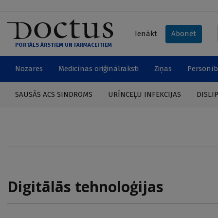
Ienākt
Abonēt
PORTĀLS ĀRSTIEM UN FARMACEITIEM
Nozares
Medicīnas oriģinālraksti
Ziņas
Personīb
SAUSĀS ACS SINDROMS
URĪNCEĻU INFEKCIJAS
DISLI
Digitālās tehnoloģijas