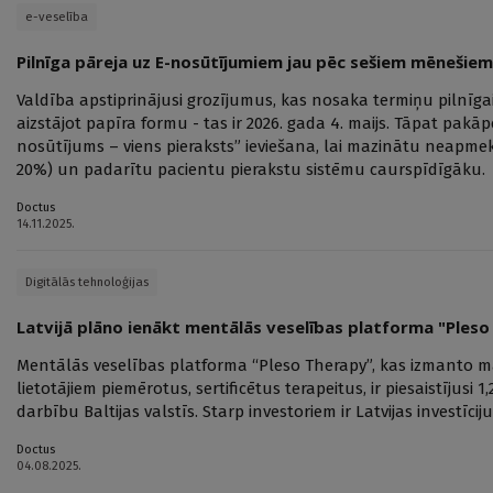
e-veselība
Pilnīga pāreja uz E-nosūtījumiem jau pēc sešiem mēnešiem
Valdība apstiprinājusi grozījumus, kas nosaka termiņu pilnīga
aizstājot papīra formu - tas ir 2026. gada 4. maijs. Tāpat pakāp
nosūtījums – viens pieraksts” ieviešana, lai mazinātu neapmeklē
20%) un padarītu pacientu pierakstu sistēmu caurspīdīgāku.
Doctus
14.11.2025.
Digitālās tehnoloģijas
Latvijā plāno ienākt mentālās veselības platforma "Ples
Mentālās veselības platforma “Pleso Therapy”, kas izmanto māk
lietotājiem piemērotus, sertificētus terapeitus, ir piesaistījusi 
darbību Baltijas valstīs. Starp investoriem ir Latvijas investīci
Doctus
04.08.2025.