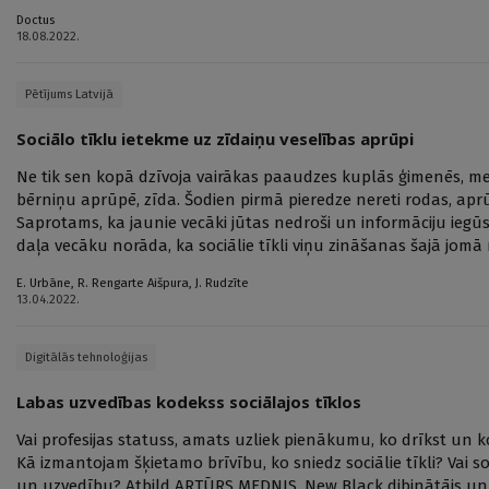
Doctus
18.08.2022.
Pētījums Latvijā
Sociālo tīklu ietekme uz zīdaiņu veselības aprūpi
Ne tik sen kopā dzīvoja vairākas paaudzes kuplās ģimenēs, mei
bērniņu aprūpē, zīda. Šodien pirmā pieredze nereti rodas, apr
Saprotams, ka jaunie vecāki jūtas nedroši un informāciju iegūst
daļa vecāku norāda, ka sociālie tīkli viņu zināšanas šajā jomā
E. Urbāne
,
R. Rengarte Aišpura
,
J. Rudzīte
13.04.2022.
Digitālās tehnoloģijas
Labas uzvedības kodekss sociālajos tīklos
Vai profesijas statuss, amats uzliek pienākumu, ko drīkst un ko
Kā izmantojam šķietamo brīvību, ko sniedz sociālie tīkli? Vai
un uzvedību? Atbild ARTŪRS MEDNIS, New Black dibinātājs un v