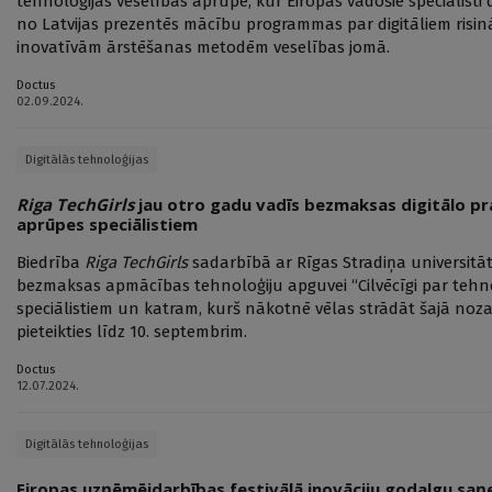
tehnoloģijas veselības aprūpē, kur Eiropas vadošie speciālisti 
no Latvijas prezentēs mācību programmas par digitāliem risi
inovatīvām ārstēšanas metodēm veselības jomā.
Doctus
02.09.2024.
Digitālās tehnoloģijas
Riga TechGirls
jau otro gadu vadīs bezmaksas digitālo p
aprūpes speciālistiem
Biedrība
Riga TechGirls
sadarbībā ar Rīgas Stradiņa universitāti
bezmaksas apmācības tehnoloģiju apguvei “Cilvēcīgi par tehn
speciālistiem un katram, kurš nākotnē vēlas strādāt šajā no
pieteikties līdz 10. septembrim.
Doctus
12.07.2024.
Digitālās tehnoloģijas
Eiropas uzņēmējdarbības festivālā inovāciju godalgu saņ