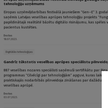
tehnoloģiju uzņēmums
Eiropas uzņēmējdarbības festivālā jauniešiem “Gen–E” 3. godal
saņēmis Latvijas veselības aprūpes tehnoloģiju projekts “Fun
papildinātajā realitātē bāzētu digitālo risinājumu, kas spēles 
pacientus kustēties.
Doctus
18.07.2023.
Digitālās tehnoloģijas
Gandrīz tūkstotis veselības aprūpes speciālistu pilnveido
887 veselības nozares speciālisti saņēmuši sertifikātu par Ri
programmas “Cilvēcīgi par tehnoloģijām” apguvi, kuras laikā t
praktiskajās nodarbībās pilnveidoja zināšanas par dažādu rī
veselības aprūpē.
Doctus
03.07.2023.