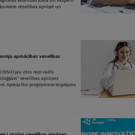
digitālās veselības jomā un eksperti
nājumiem veselības aprūpē un
rasmju apmācības veselības
 (RSU) jau otro reizi vadīs
oloģijām” veselības aprūpes
zarē. Apmācību programmai iespējams
em Latvijas veselības aprūpes