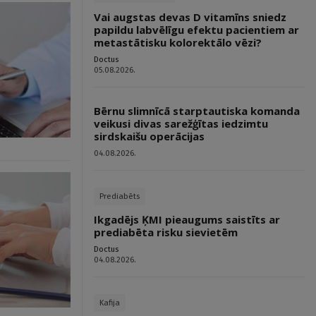
Vai augstas devas D vitamīns sniedz
papildu labvēlīgu efektu pacientiem ar
metastātisku kolorektālo vēzi?
Doctus
05.08.2026.
Bērnu slimnīcā starptautiska komanda
veikusi divas sarežģītas iedzimtu
sirdskaišu operācijas
04.08.2026.
Prediabēts
Ikgadējs ĶMI pieaugums saistīts ar
prediabēta risku sievietēm
Doctus
04.08.2026.
Kafija