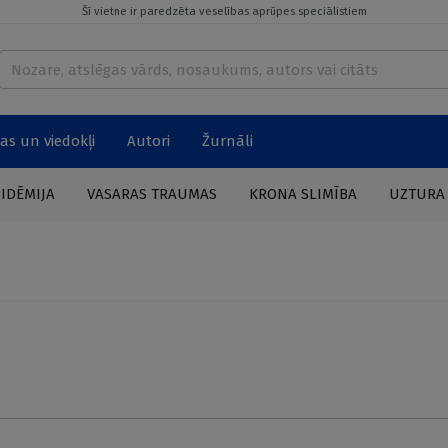
Šī vietne ir paredzēta veselības aprūpes speciālistiem
as un viedokļi
Autori
Žurnāli
PIDĒMIJA
VASARAS TRAUMAS
KRONA SLIMĪBA
UZTURA