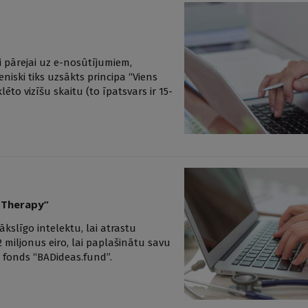
i pārejai uz e-nosūtījumiem,
eniski tiks uzsākts principa “Viens
to vizīšu skaitu (to īpatsvars ir 15-
o Therapy”
slīgo intelektu, lai atrastu
1,2 miljonus eiro, lai paplašinātu savu
ju fonds “BADideas.fund”.