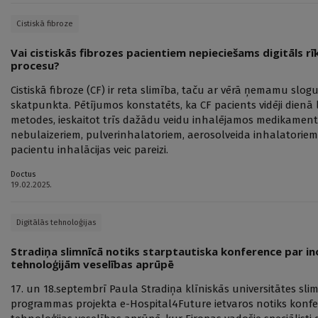
Cistiskā fibroze
Vai cistiskās fibrozes pacientiem nepieciešams digitāls rīks
procesu?
Cistiskā fibroze (CF) ir reta slimība, taču ar vērā ņemamu slo
skatpunkta. Pētījumos konstatēts, ka CF pacients vidēji dienā
metodes, ieskaitot trīs dažādu veidu inhalējamos medikament
nebulaizeriem, pulverinhalatoriem, aerosolveida inhalatoriem,
pacientu inhalācijas veic pareizi.
Doctus
19.02.2025.
Digitālās tehnoloģijas
Stradiņa slimnīcā notiks starptautiska konference par in
tehnoloģijām veselības aprūpē
17. un 18.septembrī Paula Stradiņa klīniskās universitātes sli
programmas projekta e-Hospital4Future ietvaros notiks konfer