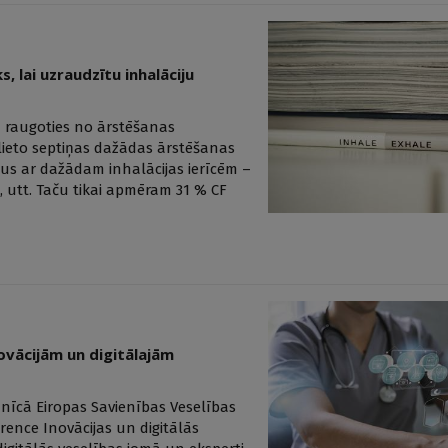
, lai uzraudzītu inhalāciju
gu raugoties no ārstēšanas
 lieto septiņas dažādas ārstēšanas
us ar dažādam inhalācijas ierīcēm –
 utt. Taču tikai apmēram 31 % CF
ovācijām un digitālajām
mnīcā Eiropas Savienības Veselības
ence Inovācijas un digitālās