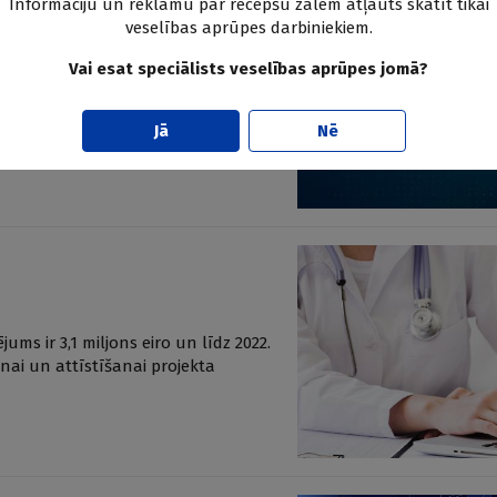
Informāciju un reklāmu par recepšu zālēm atļauts skatīt tikai
veselības aprūpes darbiniekiem.
Vai esat speciālists veselības aprūpes jomā?
līgā intelekta (AI) sarakstes robotu
gnozi, cik personisku pieeju atrod,
Jā
Nē
ums ir 3,1 miljons eiro un līdz 2022.
anai un attīstīšanai projekta