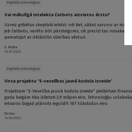
Digitālās tehnoloģijas
Vai mākslīgā intelekta čatbots aizvietos ārstu?
Uzreiz gribētos skeptiski iebilst: nē! Bet, sākot sarunu ar māks
jeb čatbotu, varētu būt pārsteigums, cik precīzi tas nosaka dia
pamatojot ar izklāstīto slimības vēsturi.
D. Ričika
02.07.2023.
Digitālās tehnoloģijas
Virza projektu “E-veselības jaunā kodola izveide”
Projektam “E-Veselība jaunā kodola izveide” piešķirtais finansēj
gada beigām tika izlietoti 2,9 miljoni eiro. Tehnoloģiju uzlaboš
ietvaros šogad plānots ieguldīt 167 tūkstošus eiro.
Doctus
14.06.2023.