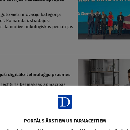
goto vietu inovāciju kategorijā
go”. Komanda izstrādājusi
veidā motivē onkoloģiskos pediatrijas
juši digitālo tehnoloģiju prasmes
ga TechGirls bezmaksas apmācības
rīs mēnešos tiešsaistes un
ku un tehnoloģiju lietošanu
PORTĀLS ĀRSTIEM UN FARMACEITIEM