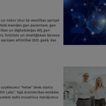
 un nekur citur kā veselības aprūpē
iski mainījies gan pacientam, gan
bas un digitalizācijas dēļ, gan
, futūrists un stratēģiskais biznesa
 aprūpes attīstībai 2023. gadā. Kas
as uzņēmumu “Helve” devis startu
lth Labs”. Tajā ārstniecības iestādes
umiem radīs inovatīvus risinājumus