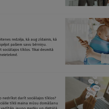
tenes redzēja, kā aug zīdainis, kā
ūpējot pašiem savu bērniņu.
 sociālajos tīklos. Tikai desmitā
 neietekmē.
 nedrīkst darīt sociālajos tīklos?
 sociālie tīkli maina mūsu domāšanu
adītājs, jauno mediju un digitālā