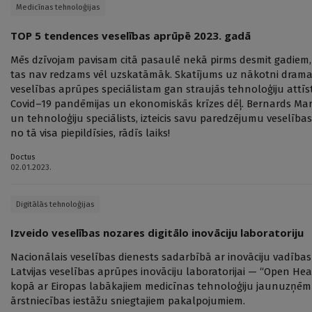
Medicīnas tehnoloģijas
TOP 5 tendences veselības aprūpē 2023. gadā
Mēs dzīvojam pavisam citā pasaulē nekā pirms desmit gadiem,
tas nav redzams vēl uzskatāmāk. Skatījums uz nākotni dramat
veselības aprūpes speciālistam gan straujās tehnoloģiju attīstī
Covid–19 pandēmijas un ekonomiskās krīzes dēļ. Bernards Marrs
un tehnoloģiju speciālists, izteicis savu paredzējumu veselības
no tā visa piepildīsies, rādīs laiks!
Doctus
02.01.2023.
Digitālās tehnoloģijas
Izveido veselības nozares digitālo inovāciju laboratoriju
Nacionālais veselības dienests sadarbībā ar inovāciju vadīb
Latvijas veselības aprūpes inovāciju laboratorijai — “Open Hea
kopā ar Eiropas labākajiem medicīnas tehnoloģiju jaunuzņēm
ārstniecības iestāžu sniegtajiem pakalpojumiem.