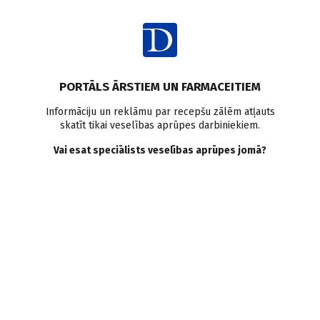
Ienākt
Pasaulē
Pētījumi pasaulē
Miega traucējumi
PORTĀLS ĀRSTIEM UN FARMACEITIEM
Mātes un bērna veselība
Informāciju un reklāmu par recepšu zālēm atļauts
skatīt tikai veselības aprūpes darbiniekiem.
Miega traucējumi saistīti ar
Vai esat speciālists veselības aprūpes jomā?
paaugstinātu priekšlaicīgu
dzemdību risku
Doctus
10.08.2017.
Grūtniecēm, kurām ir tādi miega traucējumi kā miega apnoja un
insomnija, ir palielināts priekšlaicīgu dzemdību risks, secināts
Kalifornijā veiktā pētījumā.