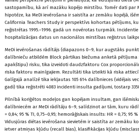
sastopamību, kā arī mazāku kopējo mirstību. Tomēr dati par MeD
hipotēze, ka MeDi ievērošana ir saistīta ar zemāku kopējā, išē
California Teachers Study ir perspektīvs kohortas pētījums, ku
reģistrētas 1995.–1996. gadā un novērotas turpmāk. Incidentie in
hospitalizācijas datus un nacionālos mirstības reģistrus laik
MeDi ievērošanas rādītājs (diapazons 0–9, kur augstāks punkt
dalībnieču atbildēm Block pārtikas biežuma anketā pētījuma s
apakštipu) risku, tika izveidoti daudzfaktoru Cox proporcionāl
riska faktoru mainīgajiem. Rezultāti tika izteikti kā riska attie
Galīgajā analīzē tika iekļautas 105 614 dalībnieces (vidējais v
gadi) tika reģistrēti 4083 incidenti insulta gadījumi, tostarp 33
Pilnībā koriģētos modeļos gan kopējam insultam, gan išēmisk
dalībniecēm ar MeDi rādītāju 6–9, salīdzinot ar tām, kuru rādītāj
= 0,84; 95 % TI, 0,75–0,95; hemorāģiskais insults: HR = 0,75; 95 % 
Vidusjūras diētas ievērošana sievietēm ir saistīta ar zemāku k
ietver atmiņas kļūdu (recall bias), klasifikācijas kļūdu (misclas