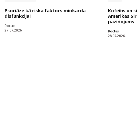
Psoriāze kā riska faktors miokarda
Kofeīns un s
disfunkcijai
Amerikas Sir
paziņojums
Doctus
29.07.2026.
Doctus
28.07.2026.