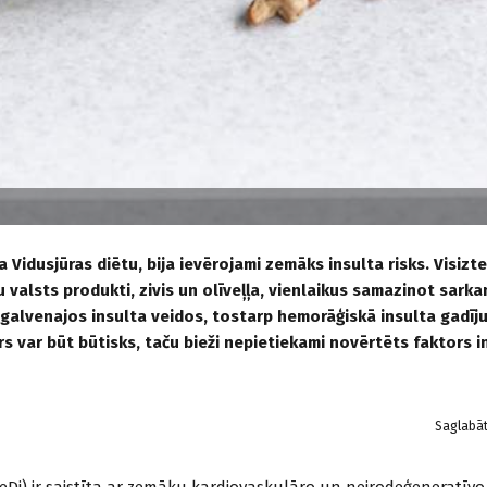
a Vidusjūras diētu, bija ievērojami zemāks insulta risks. Visizt
 valsts produkti, zivis un olīveļļa, vienlaikus samazinot sark
 galvenajos insulta veidos, tostarp hemorāģiskā insulta gadīj
urs var būt būtisks, taču bieži nepietiekami novērtēts faktors i
Saglabā
a (MeDi) ir saistīta ar zemāku kardiovaskulāro un neirodeģeneratīvo