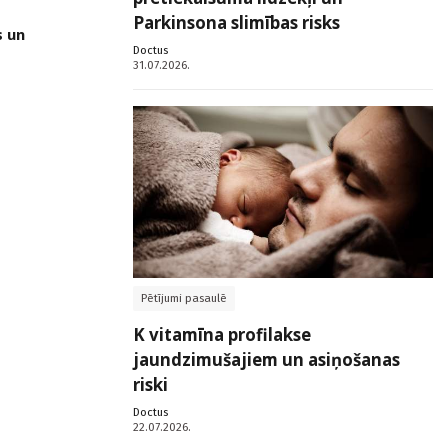
Parkinsona slimības risks
s un
Doctus
31.07.2026.
Pētījumi pasaulē
K vitamīna profilakse
jaundzimušajiem un asiņošanas
riski
Doctus
22.07.2026.