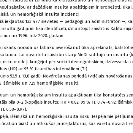
i saistību ar dažādiem insulta apakštipiem ir ierobežoti. Tika iz
miskā un hemorāģiskā insulta incidenci.
rā iekļautas 133 477 sievietes — pedagogi un administratori —, ka
sulta gadījumi tika identificēti, izmantojot saistītus Kalifornija
posmā no 1996. līdz 2020. gadam.
u skaits norāda uz labāku ievērošanu) tika aprēķināts, balstotie
ākumā. Lai novērtētu saistību starp MeDi rādītāju un insulta (k
o risku modeļi, koriģējot pēc sociāli demogrāfiskiem, dzīvesveida
cības (HR) ar 95 % ticamības intervāliem (TI).
ecums 52,5 ± 13,8 gadi). Novērošanas periodā (vidējais novērošanas
58 išēmiskie un 725 hemorāģiskie insulti.
ajam un hemorāģiskajam insulta apakštipam tika konstatēts zem
s bija 0–2 (kopējais insults: HR = 0,82; 95 % TI, 0,74–0,92; išēmisk
TI, 0,58–0,97).
opējā, išēmiskā un hemorāģiskā insulta risku. Iespējamie pētījum
sification bias) un atlikušos jaucējfaktorus, kas varētu novirzīt r