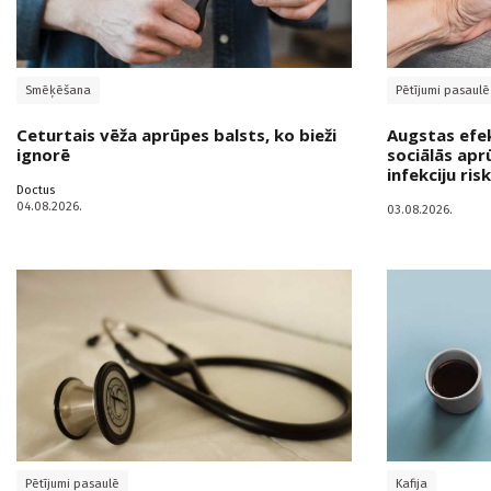
Smēķēšana
Pētījumi pasaulē
Ceturtais vēža aprūpes balsts, ko bieži
Augstas efekt
ignorē
sociālās apr
infekciju ris
Doctus
04.08.2026.
03.08.2026.
Pētījumi pasaulē
Kafija