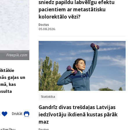
sniedz papildu labvēlīgu efektu
pacientiem ar metastātisku
kolorektālo vēzi?
Doctus
05.08.2026.
Freepik.com
eiktākie
anās gaļas un
umā, kas
nsulta
Statistika
Gandrīz divas trešdaļas Latvijas
iedzīvotāju ikdienā kustas pārāk
t
Drukāt
maz
 slimību
Doctus