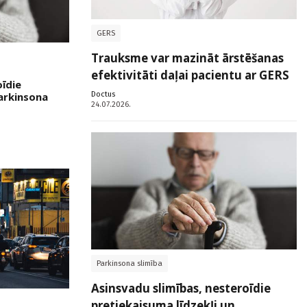
GERS
Trauksme var mazināt ārstēšanas
efektivitāti daļai pacientu ar GERS
oīdie
Doctus
Parkinsona
24.07.2026.
Parkinsona slimība
Asinsvadu slimības, nesteroīdie
pretiekaisuma līdzekļi un