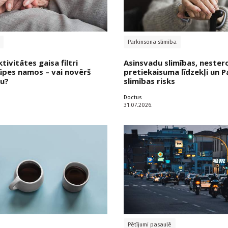
Parkinsona slimība
ivitātes gaisa filtri
Asinsvadu slimības, nester
ūpes namos – vai novērš
pretiekaisuma līdzekļi un 
ku?
slimības risks
Doctus
31.07.2026.
Pētījumi pasaulē