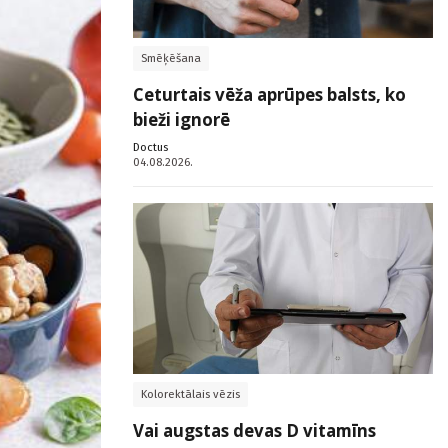
Smēķēšana
Ceturtais vēža aprūpes balsts, ko
bieži ignorē
Doctus
04.08.2026.
Kolorektālais vēzis
Vai augstas devas D vitamīns