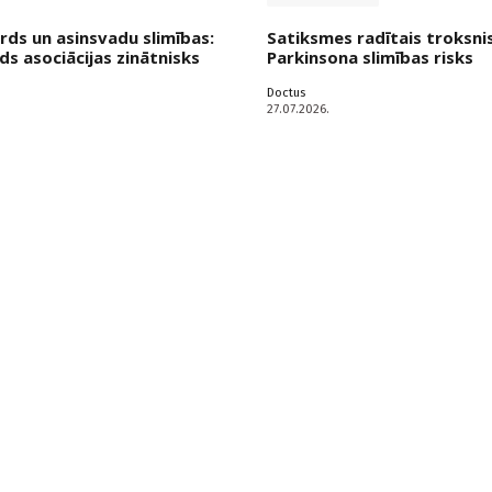
irds un asinsvadu slimības:
Satiksmes radītais troksni
ds asociācijas zinātnisks
Parkinsona slimības risks
Doctus
27.07.2026.