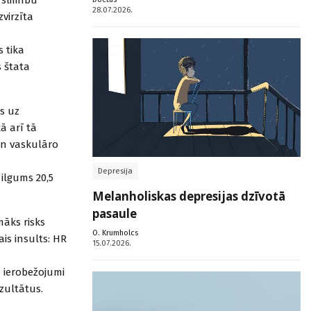
28.07.2026.
virzīta
s tika
s štata
s uz
ā arī tā
 un vaskulāro
Depresija
 ilgums 20,5
Melanholiskas depresijas dzīvotā
pasaule
āks risks
O. Krumholcs
ais insults: HR
15.07.2026.
a ierobežojumi
ezultātus.