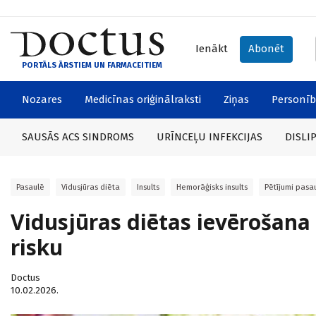
Ienākt
Abonēt
PORTĀLS ĀRSTIEM UN FARMACEITIEM
Nozares
Medicīnas oriģinālraksti
Ziņas
Personīb
SAUSĀS ACS SINDROMS
URĪNCEĻU INFEKCIJAS
DISLI
Pasaulē
Vidusjūras diēta
Insults
Hemorāģisks insults
Pētījumi pasa
Vidusjūras diētas ievērošana 
risku
Doctus
10.02.2026.