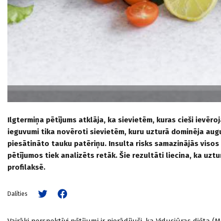
Ilgtermiņa pētījums atklāja, ka sievietēm, kuras cieši ievēroj
ieguvumi tika novēroti sievietēm, kuru uzturā dominēja augu
piesātināto tauku patēriņu. Insulta risks samazinājās visos
pētījumos tiek analizēts retāk. Šie rezultāti liecina, ka uzt
profilaksē.
Dalīties
Vairāki perspektīvi pētījumi ir pierādījuši, ka Vidusjūras diēt