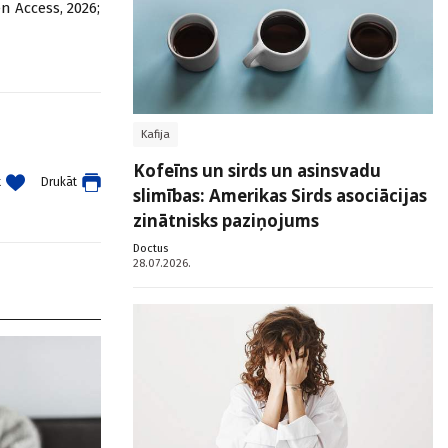
n Access, 2026;
Kafija
Kofeīns un sirds un asinsvadu
t
Drukāt
slimības: Amerikas Sirds asociācijas
zinātnisks paziņojums
Doctus
28.07.2026.