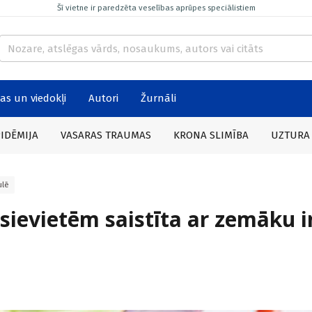
Šī vietne ir paredzēta veselības aprūpes speciālistiem
as un viedokļi
Autori
Žurnāli
PIDĒMIJA
VASARAS TRAUMAS
KRONA SLIMĪBA
UZTURA
ulē
sievietēm saistīta ar zemāku i