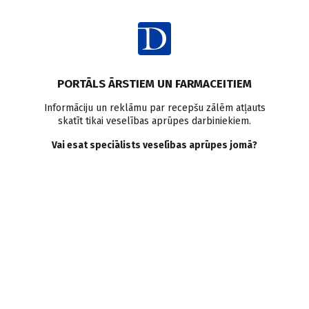
Ienākt
Ziņas
Pētījumi pasaulē
Grūtnieces
Psihoemocionālā veselība
PORTĀLS ĀRSTIEM UN FARMACEITIEM
Dzemdības
Informāciju un reklāmu par recepšu zālēm atļauts
skatīt tikai veselības aprūpes darbiniekiem.
Kāpēc sievietes izvēlas
Vai esat speciālists veselības aprūpes jomā?
ķeizargriezienu? Uzskatu un
pieredzes kvalitatīva datu
sintēze
Doctus
10.05.2021.