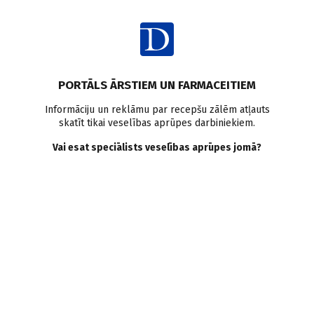
Ienākt
Ziņas
Nieres transplantācija
Aknu transplantācija
PORTĀLS ĀRSTIEM UN FARMACEITIEM
Sirds transplantācija
Informāciju un reklāmu par recepšu zālēm atļauts
skatīt tikai veselības aprūpes darbiniekiem.
Kas paveikts un kādi
Vai esat speciālists veselības aprūpes jomā?
izaicinājumi
transplantācijas jomā 2026.
gadā?
Doctus
05.01.2026.