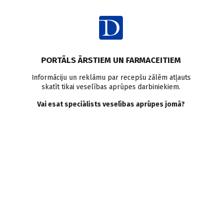
Ienākt
Ziņas
Būvniecība
PORTĀLS ĀRSTIEM UN FARMACEITIEM
Sāk RPNC jaunā
Informāciju un reklāmu par recepšu zālēm atļauts
skatīt tikai veselības aprūpes darbiniekiem.
Ambulatorā centra
Vai esat speciālists veselības aprūpes jomā?
būvniecību
Doctus
31.03.2023.