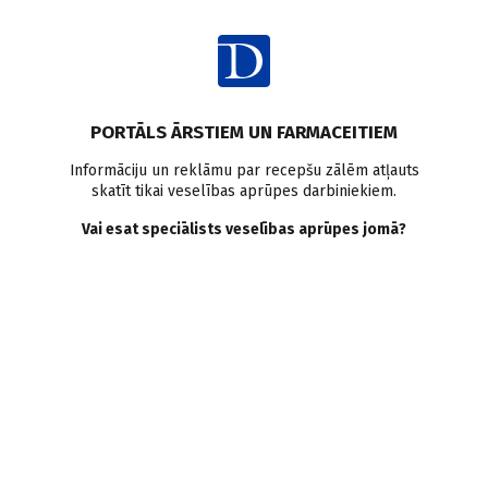
Ienākt
PORTĀLS ĀRSTIEM UN FARMACEITIEM
Informāciju un reklāmu par recepšu zālēm atļauts
skatīt tikai veselības aprūpes darbiniekiem.
Pētījumi Latvijā
Vai esat speciālists veselības aprūpes jomā?