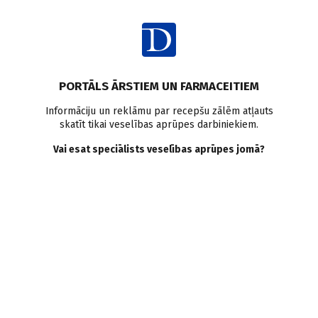
Ienākt
PORTĀLS ĀRSTIEM UN FARMACEITIEM
Informāciju un reklāmu par recepšu zālēm atļauts
skatīt tikai veselības aprūpes darbiniekiem.
Bērni un pusaudži
Vai esat speciālists veselības aprūpes jomā?