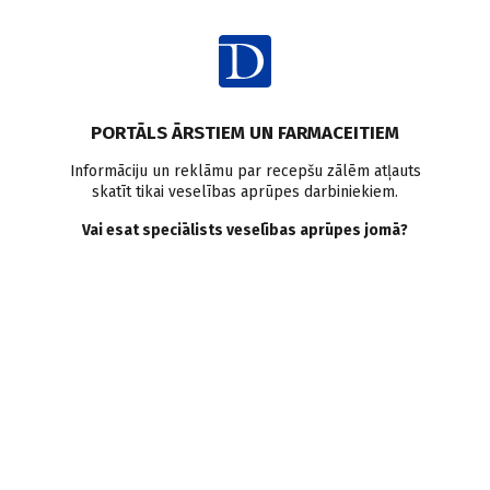
Ienākt
PORTĀLS ĀRSTIEM UN FARMACEITIEM
Informāciju un reklāmu par recepšu zālēm atļauts
skatīt tikai veselības aprūpes darbiniekiem.
Bērni un pusaudži
Vai esat speciālists veselības aprūpes jomā?