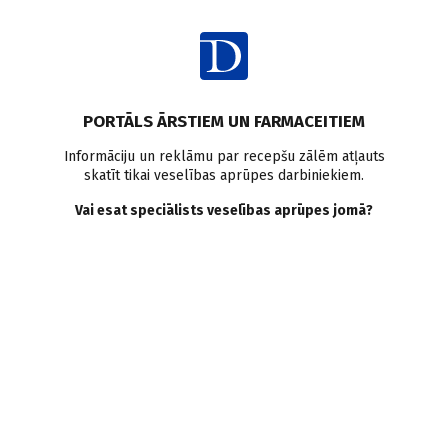
Ienākt
PORTĀLS ĀRSTIEM UN FARMACEITIEM
Informāciju un reklāmu par recepšu zālēm atļauts
skatīt tikai veselības aprūpes darbiniekiem.
Bērni un pusaudži
Vai esat speciālists veselības aprūpes jomā?