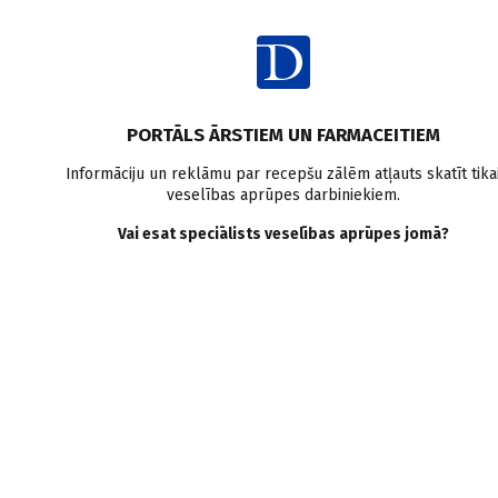
Ienākt
PORTĀLS ĀRSTIEM UN FARMACEITIEM
Informāciju un reklāmu par recepšu zālēm atļauts skatīt tika
veselības aprūpes darbiniekiem.
Latvijā
Vai esat speciālists veselības aprūpes jomā?
Jauna klīnika
Profesora Skrides Sirds klīnika atzīmē pirmās 100
darba dienas
“Sapnis par savu klīniku sākās ar dzimšanas dienas dāvanu no
maniem kursabiedriem, toreiz tas likās kaut kas neticams, bet 24
gadus vēlāk sapnis ir piepildījies un esam atklājuši sirds klīniku,"
saka klīnikas dibinātājs asoc. prof. Dr. med. Andris Skride. Svinot
klīnikas pirmās 100 dienas, bija pulcējušies darbinieki,